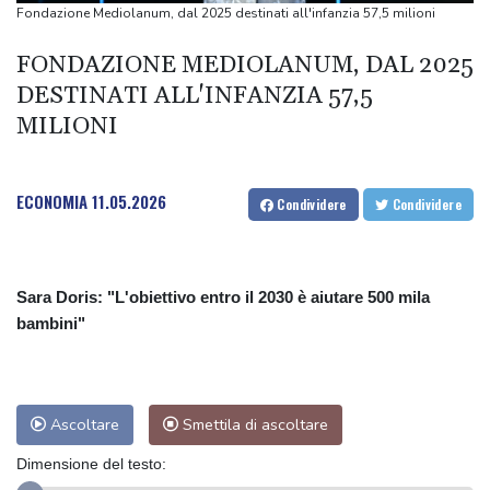
online
Fondazione Mediolanum, dal 2025 destinati all'infanzia 57,5 milioni
I candidati politici Lgbtq+ in Quebec segnalano un'ondata di odio
FONDAZIONE MEDIOLANUM, DAL 2025
online
DESTINATI ALL'INFANZIA 57,5
Esercito Yemen, 'gli Houthi hanno ripreso gli attacchi a Marib'
MILIONI
Esercito Yemen, 'gli Houthi hanno ripreso gli attacchi a Marib'
Zelensky, 'la Corea del Nord invierà fino a 50.000 soldati in
Russia'
ECONOMIA
11.05.2026
Condividere
Condividere
Sara Doris: "L'obiettivo entro il 2030 è aiutare 500 mila
bambini"
Ascoltare
Smettila di ascoltare
Dimensione del testo: