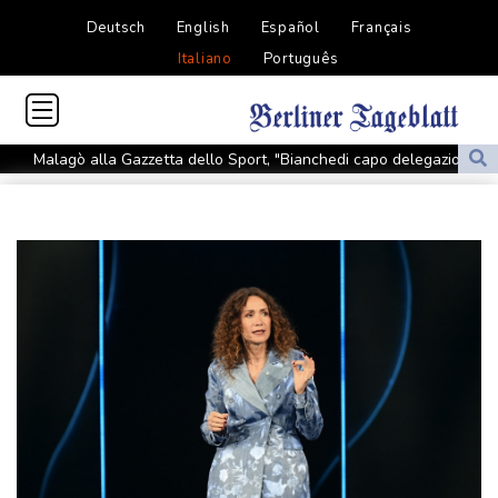
Deutsch
English
Español
Français
Italiano
Português
Malagò alla Gazzetta dello Sport, "Bianchedi capo delegazione
Azzurri"
'Pentagono ha chiesto alle industrie della difesa di accelerare la
produzione di armi'
'Pentagono ha chiesto alle industrie della difesa di accelerare la
produzione di armi'
La British Columbia dichiara lo stato d'emergenza per i roghi,
20.000 evacuati
La British Columbia dichiara lo stato d'emergenza per i roghi,
20.000 evacuati
I candidati politici Lgbtq+ in Quebec segnalano un'ondata di odio