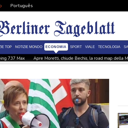
o
Português
ZIE TOP
NOTIZIE MONDO
ECONOMIA
SPORT
VIALE
TECNOLOGIA
S
Boeing 737 Max
Apre Moretti, chiude Bechis, la road map della M
alcio: Baldini confermato all'Under 21, Costantino nuovo tecnico del
P.Chigi a Madrid, non rivediamo decisione su sospensione Schen
athhouse' Lgbtq+
Lo stress vissuto nell'infanzia lascia cicatrici ne
Penelope Cruz
Foti, via libera Commissione Ue a revisione Pnrr p