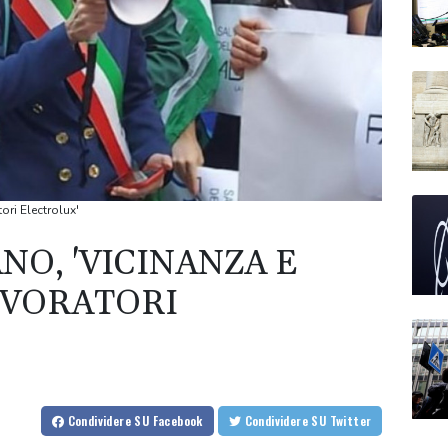
ori Electrolux'
NO, 'VICINANZA E
AVORATORI
Condividere
SU Facebook
Condividere
SU Twitter