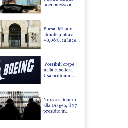
poco mosso a
ridosso dei 77
punti base
Borsa: Milano
chiude piatta a
+0,06%, in luce
Stm
'Possibili crepe
nella fusoliera',
Usa ordinano
ispezione sui
Boeing 737 Max
Nuovo sciopero
alla Diageo, il 27
presidio in
Assolombarda