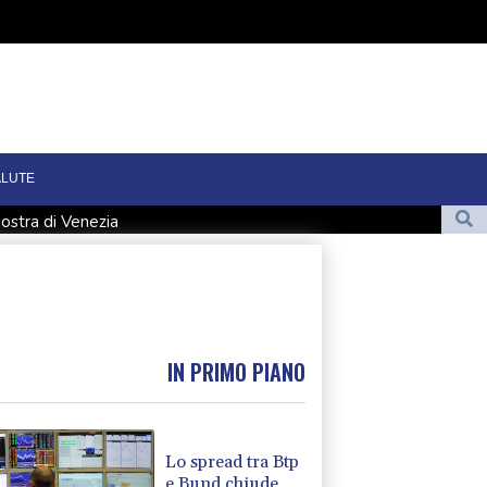
ALUTE
ostra di Venezia
l'Italia U.16
gen, almeno fino al 15
l cervello
resentata da Italia
IN PRIMO PIANO
Lo spread tra Btp
e Bund chiude