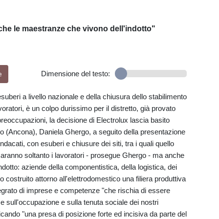
he le maestranze che vivono dell'indotto"
e
Dimensione del testo:
suberi a livello nazionale e della chiusura dello stabilimento
oratori, è un colpo durissimo per il distretto, già provato
preoccupazioni, la decisione di Electrolux lascia basito
riano (Ancona), Daniela Ghergo, a seguito della presentazione
dacati, con esuberi e chiusure dei siti, tra i quali quello
 saranno soltanto i lavoratori - prosegue Ghergo - ma anche
dotto: aziende della componentistica, della logistica, dei
o costruito attorno all'elettrodomestico una filiera produttiva
integrato di imprese e competenze "che rischia di essere
sull'occupazione e sulla tenuta sociale dei nostri
cando "una presa di posizione forte ed incisiva da parte del