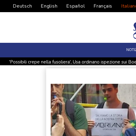
Deutsch
English
Español
Français
Italian
NOTI
'Possibili crepe nella fusoliera', Usa ordinano ispezione sui 
Cresce l'attesa per l'eclissi totale di Sole del 12 agosto
C
Nuovo sciopero alla Diageo, il 27 presidio in Assolombarda
Dopo oltre 40 anni, a Ny potrebbe cadere il divieto sulle 'b
Esce in sala il 16 settembre 'The Invite' di Olivia Wilde con 