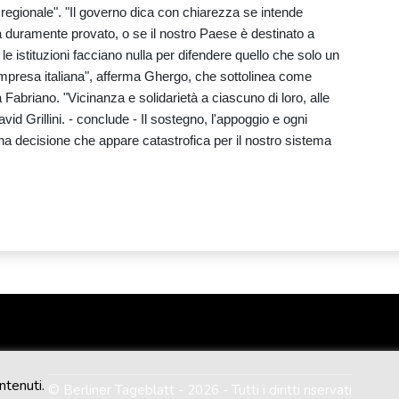
regionale". "Il governo dica con chiarezza se intende
già duramente provato, o se il nostro Paese è destinato a
istituzioni facciano nulla per difendere quello che solo un
impresa italiana", afferma Ghergo, che sottolinea come
 Fabriano. "Vicinanza e solidarietà a ciascuno di loro, alle
vid Grillini. - conclude - Il sostegno, l'appoggio e ogni
na decisione che appare catastrofica per il nostro sistema
ntenuti.
© Berliner Tageblatt - 2026 - Tutti i diritti riservati