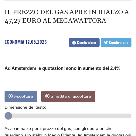
Nyt, 'la guerra prosciuga le scorte di missili statunitensi'
Morto a Roma Massimiliano Cencelli, padre del famoso 'manuale'
IL PREZZO DEL GAS APRE IN RIALZO A
Atletica: Mondiali U20, due ori per l'Italia nel lungo e staffetta
47,27 EURO AL MEGAWATTORA
4x100 mista
ECONOMIA
12.05.2026
Condividere
Condividere
Ad Amsterdam le quotazioni sono in aumento del 2,4%
Ascoltare
Smettila di ascoltare
Dimensione del testo:
Avvio in rialzo per il prezzo del gas, con gli operatori che
guardano allo stallo in Medio Oriente. Ad Amsterdam le quotazioni