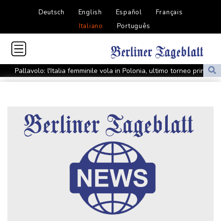
Deutsch
English
Español
Français
Italiano
Português
Pallavolo: l'Italia femminile vola in Polonia, ultimo torneo prima
degli Europei
Media, nuova incursione israeliana in Siria. Carri armati e militari
nel sud-ovest
Media, nuova incursione israeliana in Siria. Carri armati e militari
nel sud-ovest
Calcio: la Fifa difende Infantino, "qualcuno vuole indebolire noi e
il presidente"
Metsola, 'il popolo della Bielorussia sarà libero, Ue al suo fianco'
Iran, 'accordo con Oman non significa riapertura Stretto Hormuz'
Nyt, 'la guerra prosciuga le scorte di missili statunitensi'