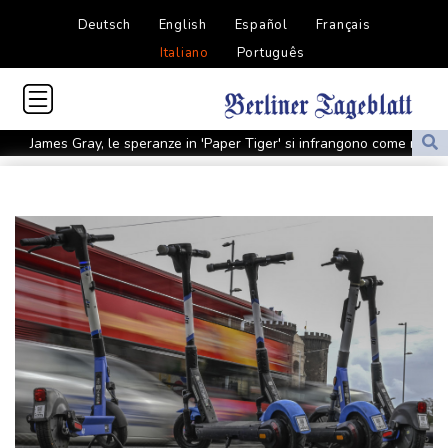
Deutsch
English
Español
Français
Italiano
Português
James Gray, le speranze in 'Paper Tiger' si infrangono come nel
mito greco
Sale a 5 morti il bilancio del raid ucraino su Belgorod, 'colpiti
edifici civili'
Europei atletica: Maria Perez sfida l'amica Palmisano, "è la mia
motivazione"
La 'Scala di Seta' al Rof, 'ci divertiamo come matti'
Media Iran, 'Mojtaba Khamenei ha incontrato il presidente
Pezeshkian'
Media Iran, 'Mojtaba Khamenei ha incontrato il presidente
Pezeshkian'