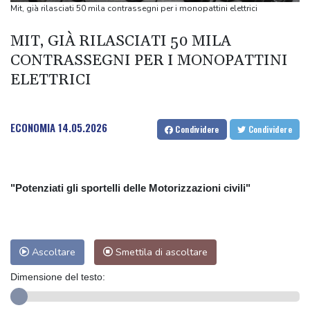
L'estate che finì due volte, l'infanzia nella Sardegna di Matteo
Mit, già rilasciati 50 mila contrassegni per i monopattini elettrici
Incollu
MIT, GIÀ RILASCIATI 50 MILA
Sindacato medici, 'in estate accessi al pronto soccorso
CONTRASSEGNI PER I MONOPATTINI
aumentano del 15%'
ELETTRICI
Netanyahu respinge il piano Usa, 'no al ritiro dell'Idf senza il
disarmo di Hamas'
Netanyahu respinge il piano Usa, 'no al ritiro dell'Idf senza il
ECONOMIA
14.05.2026
Condividere
Condividere
disarmo di Hamas'
"Potenziati gli sportelli delle Motorizzazioni civili"
Ascoltare
Smettila di ascoltare
Dimensione del testo: