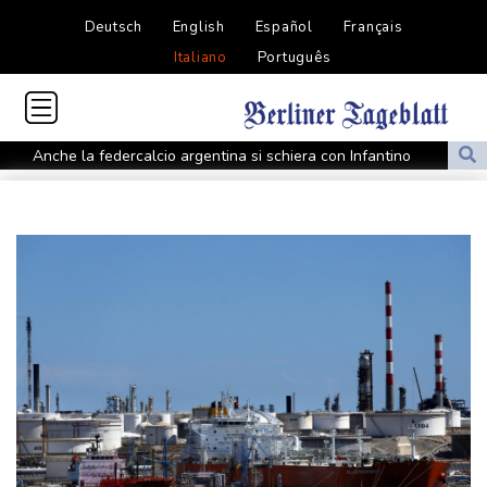
Deutsch
English
Español
Français
Italiano
Português
Anche la federcalcio argentina si schiera con Infantino
"La notte della tammorra" a Napoli rende omaggio a Roberto De
Simone
Porsche in pressing su Vw, 'servono decisioni veloci, in gioco il
futuro'
Porsche in pressing su Vw, 'servono decisioni veloci, in gioco il
futuro'
L'Ue ricorda Marcinelle, 'l'8 agosto sia giornata per le vittime sul
lavoro'
L'Ue ricorda Marcinelle, 'l'8 agosto sia giornata per le vittime sul
lavoro'