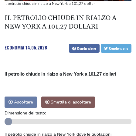
Biennale, a Luca Guadagnino il premio Cartier Glory to the
Il petrolio chiude in rialzo a New York a 101,27 dollari
Filmmaker 2026
IL PETROLIO CHIUDE IN RIALZO A
La Federazione calcistica norvegese chiederà le dimissioni di
NEW YORK A 101,27 DOLLARI
Infantino
Tremiti Music Festival nel ricordo di Dalla, Sangiorgi il direttore
artistico
ECONOMIA
14.05.2026
Condividere
Condividere
Fao, prezzi alimentari +0,6% in un mese, impattano caldo e
guerre
Il petrolio chiude in rialzo a New York a 101,27 dollari
Ascoltare
Smettila di ascoltare
Dimensione del testo:
Il petrolio chiude in rialzo a New York dove le quotazioni