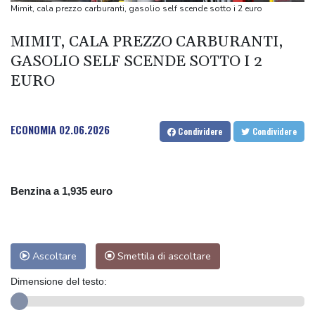
Toronto
Mimit, cala prezzo carburanti, gasolio self scende sotto i 2 euro
Odessa sotto attacco russo, danneggiati edifici e infrastrutture
MIMIT, CALA PREZZO CARBURANTI,
Odessa sotto attacco russo, danneggiati edifici e infrastrutture
GASOLIO SELF SCENDE SOTTO I 2
Teheran, 'se Usa non correggeranno il loro comportamento
EURO
Hormuz resterà chiuso'
ECONOMIA
02.06.2026
Condividere
Condividere
Benzina a 1,935 euro
Ascoltare
Smettila di ascoltare
Dimensione del testo: