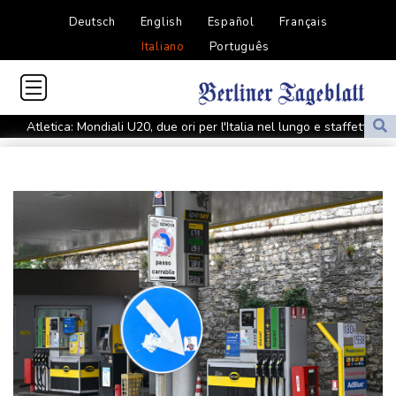
Deutsch
English
Español
Français
Italiano
Português
Atletica: Mondiali U20, due ori per l'Italia nel lungo e staffetta
4x100 mista
Usa, tutti gli agenti Ice saranno forniti di bodycam entro agosto
Nagasaki commemora il bombardamento atomico di 81 anni fa
Ankara, 'Egitto potrebbe essere il prossimo ad aderire al Patto
della Mecca'
Ankara, 'Egitto potrebbe essere il prossimo ad aderire al Patto
della Mecca'
Tennis, n.1 al mondo Sabalenka sconfitta da Alexandrova a
Toronto
Tennis, n.1 al mondo Sabalenka sconfitta da Alexandrova a