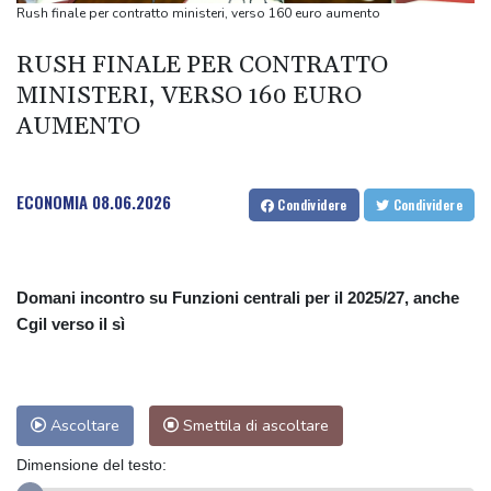
monopattini e bikesharing ++
Rush finale per contratto ministeri, verso 160 euro aumento
++ Antitrust, 'ostacolo a corse gratis', multa milionaria a
RUSH FINALE PER CONTRATTO
monopattini e bikesharing ++
MINISTERI, VERSO 160 EURO
In Australia si diffonde l'influenza aviaria, superati i 1000 casi
AUMENTO
++ Istat, produzione industriale in calo dell'1% a giugno, su anno
-0,6% ++
++ Istat, produzione industriale in calo dell'1% a giugno, su anno
ECONOMIA
08.06.2026
Condividere
Condividere
-0,6% ++
Domani incontro su Funzioni centrali per il 2025/27, anche
Cgil verso il sì
Ascoltare
Smettila di ascoltare
Dimensione del testo: