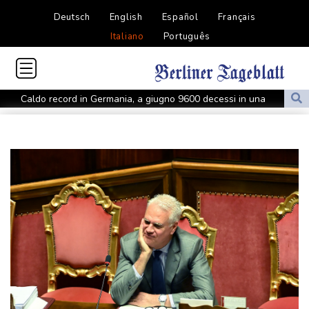
Deutsch
English
Español
Français
Italiano
Português
Caldo record in Germania, a giugno 9600 decessi in una
settimana
Caldo record in Germania, a giugno 9600 decessi in una
settimana
La Spagna si prepara all'eclissi 12 agosto, corsa agli occhiali,
milioni in viaggio
La Spagna si prepara all'eclissi 12 agosto, corsa agli occhiali,
milioni in viaggio
Bce, incertezza elevata, impatto shock energia deve ancora
arrivare
++ Antitrust, 'ostacolo a corse gratis', multa milionaria a