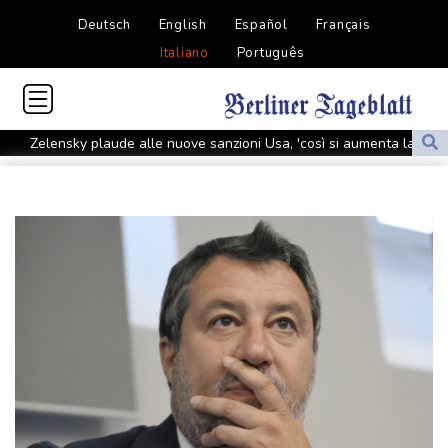
Deutsch
English
Español
Français
Italiano
Português
Zelensky plaude alle nuove sanzioni Usa, 'così si aumenta la
pressione su Mosca'
Zelensky plaude alle nuove sanzioni Usa, 'così si aumenta la
pressione su Mosca'
Ue, 'Meta e TikTok rafforzino monitoraggio e verifica dei fatti su
crisi come a Ceuta'
Ue, 'Meta e TikTok rafforzino monitoraggio e verifica dei fatti su
crisi come a Ceuta'
Colombia, proteste dell'opposizione contro l'insediamento di De
la Espriella
Colombia, proteste dell'opposizione contro l'insediamento di De