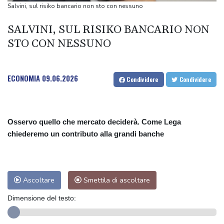
la Espriella
Salvini, sul risiko bancario non sto con nessuno
Madrid, 'controlli alle frontiere per l'Italia in ritorsione'
SALVINI, SUL RISIKO BANCARIO NON
Madrid, 'controlli alle frontiere per l'Italia in ritorsione'
STO CON NESSUNO
Montreal, Griekspoor elimina Arnaldi
Araghchi esorta i musulmani, 'unitevi contro gli stranieri
malintenzionati'
ECONOMIA
09.06.2026
Condividere
Condividere
Osservo quello che mercato deciderà. Come Lega
chiederemo un contributo alla grandi banche
Ascoltare
Smettila di ascoltare
Dimensione del testo: