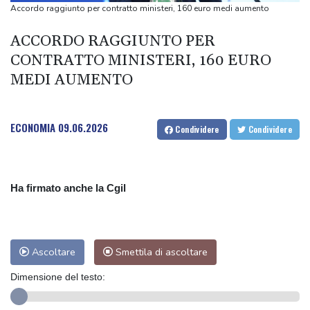
Ministro pachistano, alleanza fra Paesi islamici è contro 'minaccia
Accordo raggiunto per contratto ministeri, 160 euro medi aumento
Israele'
ACCORDO RAGGIUNTO PER
MotoGp: Raul Fernandez vince a Silverstone, Bezzecchi terzo
CONTRATTO MINISTERI, 160 EURO
Coni 'Bianchedi in Figc, verificheremo opportunità e
MEDI AUMENTO
incompatibilità'
Hamas, Usa facciano pressioni su Netanyahu per il piano su
Gaza
ECONOMIA
09.06.2026
Condividere
Condividere
Ha firmato anche la Cgil
Ascoltare
Smettila di ascoltare
Dimensione del testo: