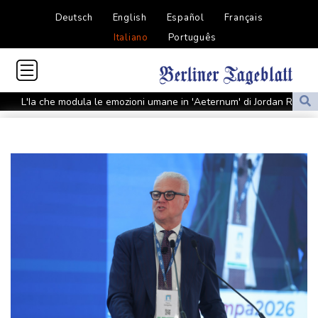
Deutsch
English
Español
Français
Italiano
Português
L'Ia che modula le emozioni umane in 'Aeternum' di Jordan River
Esce il 27 agosto 'Marco Bellocchio: La porta della Realtà'
firmato da Fabio Lovino
Ministro pachistano, alleanza fra Paesi islamici è contro 'minaccia
Israele'
Damasco annuncia un accordo con Mosca sulle basi militari
russe in Siria
Damasco annuncia un accordo con Mosca sulle basi militari
russe in Siria
Tajani, non sottovalutare rischio terrorismo, lo stop a Schengen
resta fino al 15