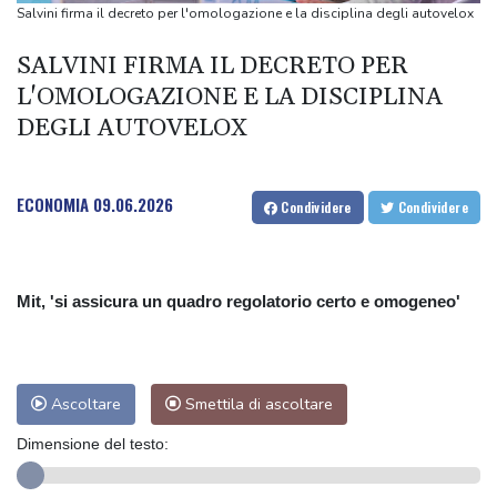
Teheran, 'se Usa non correggeranno il loro comportamento
Salvini firma il decreto per l'omologazione e la disciplina degli autovelox
Hormuz resterà chiuso'
SALVINI FIRMA IL DECRETO PER
Teheran, 'se Usa non correggeranno il loro comportamento
L'OMOLOGAZIONE E LA DISCIPLINA
Hormuz resterà chiuso'
DEGLI AUTOVELOX
Malagò alla Gazzetta dello Sport, "Bianchedi capo delegazione
Azzurri"
ECONOMIA
09.06.2026
Condividere
Condividere
Mit, 'si assicura un quadro regolatorio certo e omogeneo'
Ascoltare
Smettila di ascoltare
Dimensione del testo: