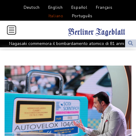
Deutsch
English
Español
Français
Italiano
Português
Nagasaki commemora il bombardamento atomico di 81 anni fa
Ankara, 'Egitto potrebbe essere il prossimo ad aderire al Patto
della Mecca'
Ankara, 'Egitto potrebbe essere il prossimo ad aderire al Patto
della Mecca'
Tennis, n.1 al mondo Sabalenka sconfitta da Alexandrova a
Toronto
Tennis, n.1 al mondo Sabalenka sconfitta da Alexandrova a
Toronto
Odessa sotto attacco russo, danneggiati edifici e infrastrutture
Odessa sotto attacco russo, danneggiati edifici e infrastrutture