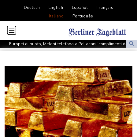
Deutsch
English
Español
Français
Italiano
Português
Europei di nuoto, Meloni telefona a Pellacani 'complimenti da
tutta l'Italia'
Europei di nuoto, Meloni telefona a Pellacani 'complimenti da
tutta l'Italia'
Al via a Caracas il dialogo tra governo e opposizione
Al via a Caracas il dialogo tra governo e opposizione
Usa, nuovi dazi sulle importazioni di polisilicio
Usa, nuovi dazi sulle importazioni di polisilicio
Yemen, sale a 58 morti il bilancio dell'attacco degli Houthi
Yemen, sale a 58 morti il bilancio dell'attacco degli Houthi
Trump firma un ordine esecutivo contro il 'turismo delle nascite'