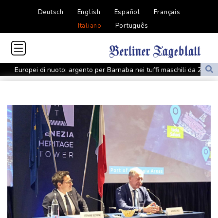
Deutsch
English
Español
Français
Italiano
Português
Europei di nuoto: argento per Barnaba nei tuffi maschili da 20
metri
Ucrania: El león rescatado de la guerra en Ucrania y llevado a
EEUU está enfermo
Ucrania: El león rescatado de la guerra en Ucrania y llevado a
EEUU está enfermo
Sofia, 'il drone esploso in Bulgaria era di un tipo ampiamente
usato da Kiev'
Sofia, 'il drone esploso in Bulgaria era di un tipo ampiamente
usato da Kiev'
Il Festival Imaginaria rende omaggio a Marjane Satrapi