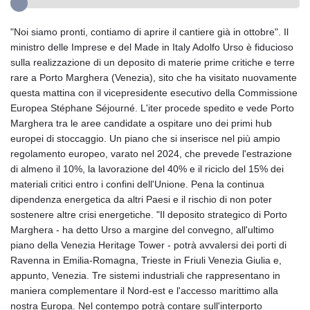
"Noi siamo pronti, contiamo di aprire il cantiere già in ottobre". Il
ministro delle Imprese e del Made in Italy Adolfo Urso è fiducioso
sulla realizzazione di un deposito di materie prime critiche e terre
rare a Porto Marghera (Venezia), sito che ha visitato nuovamente
questa mattina con il vicepresidente esecutivo della Commissione
Europea Stéphane Séjourné. L'iter procede spedito e vede Porto
Marghera tra le aree candidate a ospitare uno dei primi hub
europei di stoccaggio. Un piano che si inserisce nel più ampio
regolamento europeo, varato nel 2024, che prevede l'estrazione
di almeno il 10%, la lavorazione del 40% e il riciclo del 15% dei
materiali critici entro i confini dell'Unione. Pena la continua
dipendenza energetica da altri Paesi e il rischio di non poter
sostenere altre crisi energetiche. "Il deposito strategico di Porto
Marghera - ha detto Urso a margine del convegno, all'ultimo
piano della Venezia Heritage Tower - potrà avvalersi dei porti di
Ravenna in Emilia-Romagna, Trieste in Friuli Venezia Giulia e,
appunto, Venezia. Tre sistemi industriali che rappresentano in
maniera complementare il Nord-est e l'accesso marittimo alla
nostra Europa. Nel contempo potrà contare sull'interporto