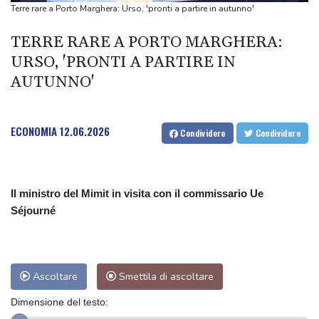
I capelli di Trump di nuovo nel mirino dei social, 'ha fatto il
Terre rare a Porto Marghera: Urso, 'pronti a partire in autunno'
trapianto?'
TERRE RARE A PORTO MARGHERA:
Chelsea travolge il Milan, 3-0 con doppietta di Joao Pedro
URSO, 'PRONTI A PARTIRE IN
Il leone salvato dalla guerra in Ucraina e portato negli Usa è
AUTUNNO'
malato
Il leone salvato dalla guerra in Ucraina e portato negli Usa è
malato
ECONOMIA
12.06.2026
Condividere
Condividere
Il ministro del Mimit in visita con il commissario Ue
Séjourné
Ascoltare
Smettila di ascoltare
Dimensione del testo: