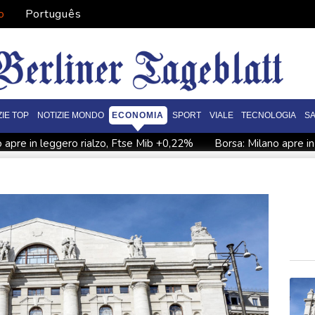
o
Português
ZIE TOP
NOTIZIE MONDO
ECONOMIA
SPORT
VIALE
TECNOLOGIA
S
o apre in leggero rialzo, Ftse Mib +0,22%
Borsa: Milano apre i
 spread tra Btp e Bund apre piatto a 77 punti base
Lo spread 
Seul
Borsa: l'Asia tiene in attesa dell'annuncio su Hormuz, deb