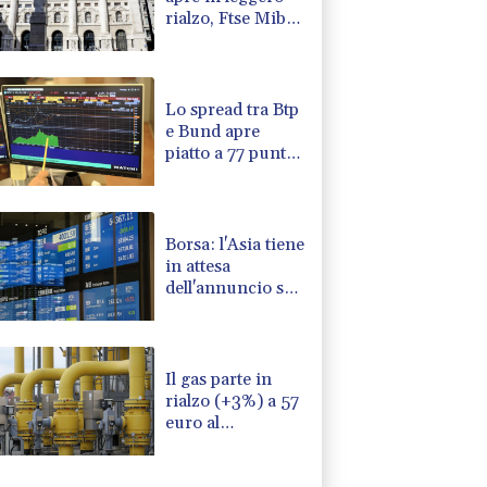
rialzo, Ftse Mib
+0,22%
Lo spread tra Btp
e Bund apre
piatto a 77 punti
base
Borsa: l'Asia tiene
in attesa
dell'annuncio su
Hormuz, debole
Seul
Il gas parte in
rialzo (+3%) a 57
euro al
Megawattora