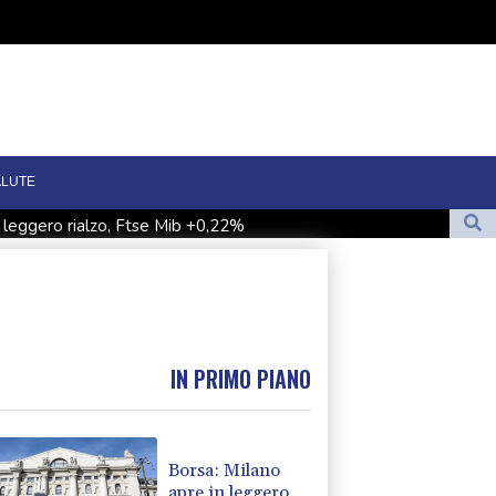
ALUTE
n leggero rialzo, Ftse Mib +0,22%
tra Btp e Bund apre piatto a 77 punti base
ole Seul
Il gas parte in rialzo (+3%) a 57 euro al Megawattora
IN PRIMO PIANO
Borsa: Milano
apre in leggero