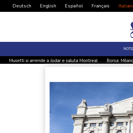
Deutsch
English
Español
Français
Italian
NOTI
Musetti si arrende a Jodar e saluta Montreal
Borsa: Milan
Propaganda per l'Isis, 16enne arrestato per terrorismo
Lo
Borsa: l'Asia tiene in attesa dell'annuncio su Hormuz, debole 
Il gas parte in rialzo (+3%) a 57 euro al Megawattora