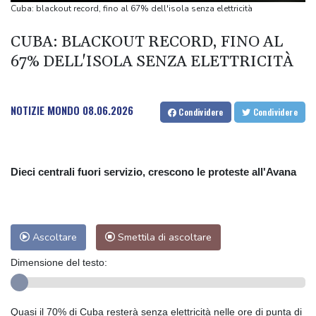
carcere e domiciliari
Cuba: blackout record, fino al 67% dell'isola senza elettricità
Usa, conclusa a Roma la tre giorni di colloqui 'produttivi' tra
CUBA: BLACKOUT RECORD, FINO AL
Israele e Libano
67% DELL'ISOLA SENZA ELETTRICITÀ
Usa, conclusa a Roma la tre giorni di colloqui 'produttivi' tra
Israele e Libano
NOTIZIE MONDO
08.06.2026
Condividere
Condividere
Dieci centrali fuori servizio, crescono le proteste all'Avana
Ascoltare
Smettila di ascoltare
Dimensione del testo:
Quasi il 70% di Cuba resterà senza elettricità nelle ore di punta di