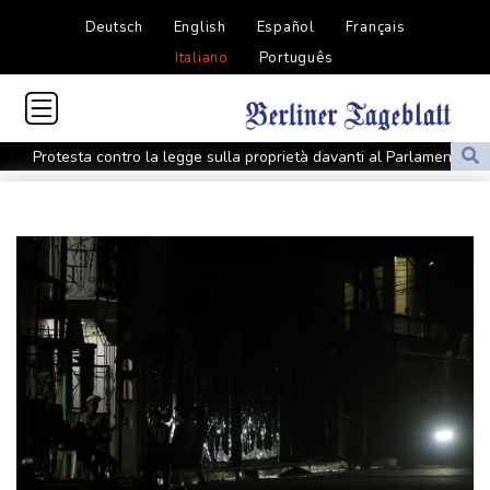
Deutsch
English
Español
Français
Italiano
Português
Protesta contro la legge sulla proprietà davanti al Parlamento
argentino, scontri
Protesta contro la legge sulla proprietà davanti al Parlamento
argentino, scontri
Sanchez presiederà una riunione in videocall sulla crisi a Ceuta
Sanchez presiederà una riunione in videocall sulla crisi a Ceuta
Esplosione in un mini bus vicino Damasco, due morti e 13 feriti
Esplosione in un mini bus vicino Damasco, due morti e 13 feriti
Venezuela, morto l'ex prigioniero politico Breijo dopo anni tra
carcere e domiciliari
Venezuela, morto l'ex prigioniero politico Breijo dopo anni tra