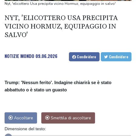
La giunta del Myanmar dice no all'Asean per la liberazione di Suu
Nyt, 'elicottero Usa precipita vicino Hormuz, equipaggio in salvo'
Kyi
NYT, 'ELICOTTERO USA PRECIPITA
Breve tregua temporalesca, poi caldo record per la settimana di
VICINO HORMUZ, EQUIPAGGIO IN
Ferragosto
SALVO'
Breve tregua temporalesca, poi caldo record per la settimana di
Ferragosto
James Gray, le speranze in 'Paper Tiger' si infrangono come nel
NOTIZIE MONDO
09.06.2026
Condividere
Condividere
mito greco
Trump: 'Nessun ferito'. Indagine chiarirà se è stato
abbattuto o è stato un guasto
Ascoltare
Smettila di ascoltare
Dimensione del testo: