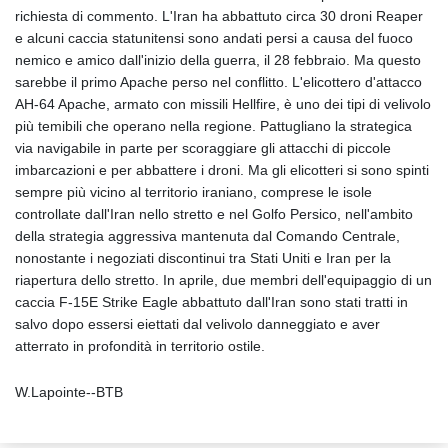
richiesta di commento. L'Iran ha abbattuto circa 30 droni Reaper
e alcuni caccia statunitensi sono andati persi a causa del fuoco
nemico e amico dall'inizio della guerra, il 28 febbraio. Ma questo
sarebbe il primo Apache perso nel conflitto. L'elicottero d'attacco
AH-64 Apache, armato con missili Hellfire, è uno dei tipi di velivolo
più temibili che operano nella regione. Pattugliano la strategica
via navigabile in parte per scoraggiare gli attacchi di piccole
imbarcazioni e per abbattere i droni. Ma gli elicotteri si sono spinti
sempre più vicino al territorio iraniano, comprese le isole
controllate dall'Iran nello stretto e nel Golfo Persico, nell'ambito
della strategia aggressiva mantenuta dal Comando Centrale,
nonostante i negoziati discontinui tra Stati Uniti e Iran per la
riapertura dello stretto. In aprile, due membri dell'equipaggio di un
caccia F-15E Strike Eagle abbattuto dall'Iran sono stati tratti in
salvo dopo essersi eiettati dal velivolo danneggiato e aver
atterrato in profondità in territorio ostile.
W.Lapointe--BTB