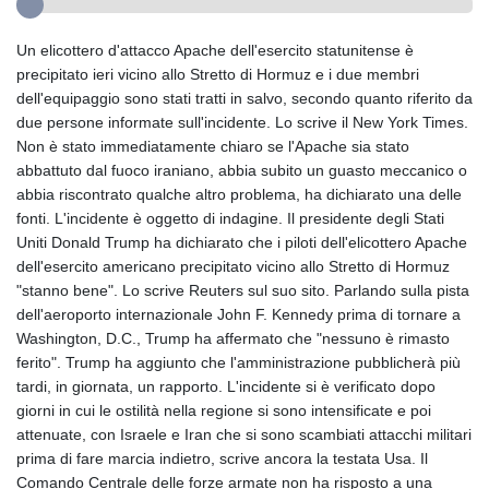
Un elicottero d'attacco Apache dell'esercito statunitense è
precipitato ieri vicino allo Stretto di Hormuz e i due membri
dell'equipaggio sono stati tratti in salvo, secondo quanto riferito da
due persone informate sull'incidente. Lo scrive il New York Times.
Non è stato immediatamente chiaro se l'Apache sia stato
abbattuto dal fuoco iraniano, abbia subito un guasto meccanico o
abbia riscontrato qualche altro problema, ha dichiarato una delle
fonti. L'incidente è oggetto di indagine. Il presidente degli Stati
Uniti Donald Trump ha dichiarato che i piloti dell'elicottero Apache
dell'esercito americano precipitato vicino allo Stretto di Hormuz
"stanno bene". Lo scrive Reuters sul suo sito. Parlando sulla pista
dell'aeroporto internazionale John F. Kennedy prima di tornare a
Washington, D.C., Trump ha affermato che "nessuno è rimasto
ferito". Trump ha aggiunto che l'amministrazione pubblicherà più
tardi, in giornata, un rapporto. L'incidente si è verificato dopo
giorni in cui le ostilità nella regione si sono intensificate e poi
attenuate, con Israele e Iran che si sono scambiati attacchi militari
prima di fare marcia indietro, scrive ancora la testata Usa. Il
Comando Centrale delle forze armate non ha risposto a una