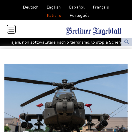
Deutsch
English
Español
Français
Italiano
Português
Tajani, non sottovalutare rischio terrorismo, lo stop a Schengen
resta fino al 15
Ministro pachistano, alleanza fra Paesi islamici è contro 'minaccia
Israele'
MotoGp: Raul Fernandez vince a Silverstone, Bezzecchi terzo
Coni 'Bianchedi in Figc, verificheremo opportunità e
incompatibilità'
Hamas, Usa facciano pressioni su Netanyahu per il piano su
Gaza
Hamas, Usa facciano pressioni su Netanyahu per il piano su
Gaza