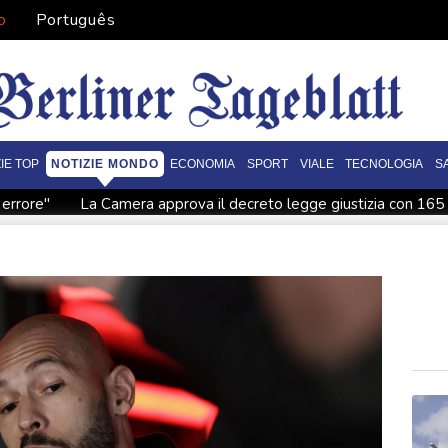
o
Português
IE TOP
NOTIZIE MONDO
ECONOMIA
SPORT
VIALE
TECNOLOGIA
S
n errore"
La Camera approva il decreto legge giustizia con 165 
Premier Canada, non credo Infantino possa guidare la Fifa
io padre e mio fratello'
Mondiali 2030: Times, "Infantino spinge 
191 sì
Meloni vede Tajani, Salvini e Lupi, punto prima della pau
Houthi, colpita seconda petroliera saudita nel Golfo di Aden