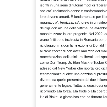
iscritti in una serie di tutorial modi di "lib
società" reclutando donne e trasformandole 
loro devono amarti. È fondamentale per il bu
magnaccia", teorizzava Andrew in un vide
dei figli con alcune delle vittime: ne avrebb
massimizzare la loro progenie. Nel 2022, dopo 
erano finiti sotto inchiesta in Romania per tra
riciclaggio, ma con la rielezione di Donald T
al New Yorker di non aver mai fatto del ma
macchinazioni della sinistra liberal: tesi sp
come Don Trump Jr, Elon Musk e Tucker Carls
adesso dal New Yorker che riporta loro dichi
testimonianze di oltre una dozzina di presun
diverso da quello presentato dai due influenc
generalmente legale. Tuttavia, quasi ovunqu
ricorrendo alla forza, alla frode o alla coe
Heidi Blake, la giornalista che ha firmato l'ar