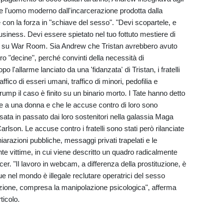
erare l'uomo moderno dall'incarcerazione prodotta dalla
con la forza in "schiave del sesso". "Devi scopartele, e
siness. Devi essere spietato nel tuo fottuto mestiere di
o su War Room. Sia Andrew che Tristan avrebbero avuto
ero "decine", perché convinti della necessità di
l'allarme lanciato da una 'fidanzata' di Tristan, i fratelli
ffico di esseri umani, traffico di minori, pedofilia e
rump il caso è finito su un binario morto. I Tate hanno detto
le a una donna e che le accuse contro di loro sono
osata in passato dai loro sostenitori nella galassia Maga
on. Le accuse contro i fratelli sono stati però rilanciate
arazioni pubbliche, messaggi privati trapelati e le
te vittime, in cui viene descritto un quadro radicalmente
er. "Il lavoro in webcam, a differenza della prostituzione, è
e nel mondo è illegale reclutare operatrici del sesso
rcizione, compresa la manipolazione psicologica", afferma
ticolo.