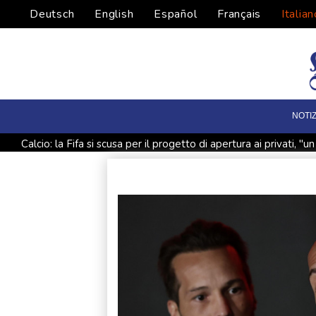
Deutsch
English
Español
Français
Italian
NOTIZ
Calcio: la Fifa si scusa per il progetto di apertura ai privati, "u
Premier Canada, non credo Infantino possa guidare la Fifa
A Isabella Rossellini l'Excellence Award a Locarno, 'io come m
Il governo alla Camera incassa la fiducia sul decreto giustizia, 
Houthi, colpita seconda petroliera saudita nel Golfo di Aden