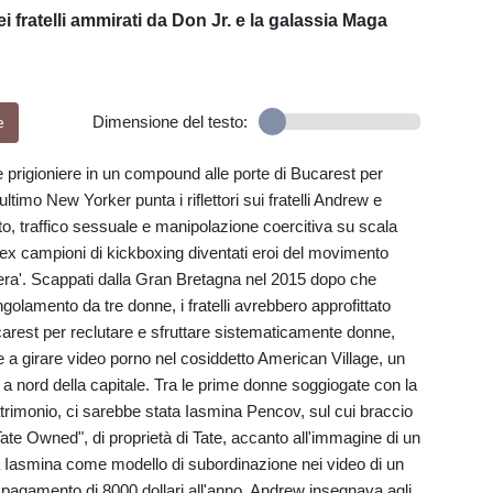
 fratelli ammirati da Don Jr. e la galassia Maga
e
Dimensione del testo:
e prigioniere in un compound alle porte di Bucarest per
ltimo New Yorker punta i riflettori sui fratelli Andrew e
nto, traffico sessuale e manipolazione coercitiva su scala
 ex campioni di kickboxing diventati eroi del movimento
era'. Scappati dalla Gran Bretagna nel 2015 dopo che
olamento da tre donne, i fratelli avrebbero approfittato
arest per reclutare e sfruttare sistematicamente donne,
e a girare video porno nel cosiddetto American Village, un
 nord della capitale. Tra le prime donne soggiogate con la
trimonio, ci sarebbe stata Iasmina Pencov, sul cui braccio
ate Owned", di proprietà di Tate, accanto all'immagine di un
a Iasmina come modello di subordinazione nei video di un
 pagamento di 8000 dollari all'anno, Andrew insegnava agli