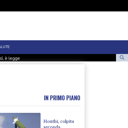
ALUTE
sì, è legge
per la finale in Marocco". La Fifa, "E' falso"
sa estiva
IN PRIMO PIANO
Houthi, colpita
seconda