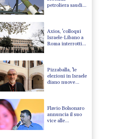
petroliera saudita
nel Golfo di Aden
Axios, 'colloqui
Israele-Libano a
Roma interrotti
per gli eventi sul
terreno'
Pizzaballa, 'le
elezioni in Israele
diano nuove
leadership'
Flavio Bolsonaro
annuncia il suo
vice alle
presidenziali di
ottobre