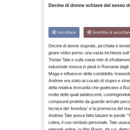
Decine di donne schiave del sesso dei
Ascoltare
Smettila di ascoltar
Decine di donne stuprate, picchiate e tenut
girare video porno: una vasta inchiesta sull'u
Tristan Tate e sulla vasta rete di sfruttame
industriale messa in piedi in Romania dagli
Maga e influencer della cosiddetta 'manosf
Andrew era stato accusato di stupro e strang
della relativa immunità che godevano a Buc
molte delle quali adolescenti, costringendol
compound protetto da guardie armate poco a
tecnica del 'loverboy' e la promessa del ma
Andrew Tate aveva fatto tatuare le parole "T
cobra, il suo simbolo personale. Tate usav
network online, la War Room, da cui, dietro