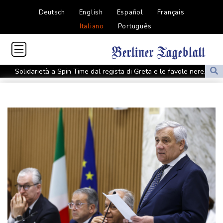
Deutsch
English
Español
Français
Italiano
Português
Solidarietà a Spin Time dal regista di Greta e le favole nere, 500
ingressi al cinema
'L'occasione fa il ladro' al Rof tra macchine teatrali dell''800 e
rigore musicale
Furlani, 'non sono al top, ma non vedo l'ora di scendere in
pedana'
Novità allo studio per il codice strada, da bici a multe e patente a
17 anni
Novità allo studio per il codice strada, da bici a multe e patente a
17 anni
MotoGp: Inghilterra; prima fila Aprilia con Martin in pole, sesto