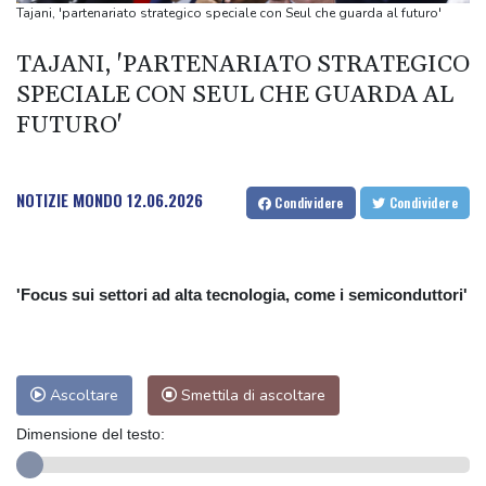
Marc Marquez
Tajani, 'partenariato strategico speciale con Seul che guarda al futuro'
MotoGp: Inghilterra; prima fila Aprilia con Martin in pole, sesto
TAJANI, 'PARTENARIATO STRATEGICO
Marc Marquez
SPECIALE CON SEUL CHE GUARDA AL
Guimaraes va all'Arsenal per 75 milioni di sterline
FUTURO'
Pregliasco, 'caldo in Italia potrebbero provocare fino a 8mila
morti in più'
San Raffaele, su scambio di provette avviate verifiche già 2
NOTIZIE MONDO
12.06.2026
Condividere
Condividere
settimane fa
'Focus sui settori ad alta tecnologia, come i semiconduttori'
Ascoltare
Smettila di ascoltare
Dimensione del testo: