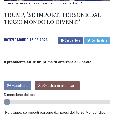
Firmato patto sulla difesa tra Turchia, Arabia Saudita e Pakistan
Trump, 'se importi persone dal terzo mondo lo diventi'
El Niño pronto a dominare il clima globale tra agosto e ottobre
TRUMP, 'SE IMPORTI PERSONE DAL
Covid: Conte, da Meloni ancora nessuna risposta...
TERZO MONDO LO DIVENTI'
L'esperto, 'contro il caldo nelle città tetti verdi e meno asfalto'
NOTIZIE MONDO
15.06.2026
Condividere
Condividere
Il presidente su Truth prima di atterrare a Ginevra
Ascoltare
Smettila di ascoltare
Dimensione del testo:
"Purtroppo, se importi persone dai paesi del Terzo Mondo, diventi