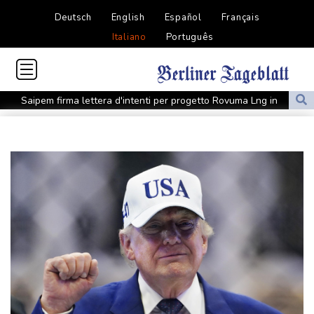
Deutsch
English
Español
Français
Italiano
Português
Saipem firma lettera d'intenti per progetto Rovuma Lng in
Mozambico
Opposizioni a Fontana, sanzioni per Bignami dopo false accuse a
Scalfaro
Madrid, 'Roma revochi controlli alle frontiere o adotteremo
misure'
Esce 'No Me Arrepiento de Sentir Tanto', il nuovo album di Karol
G
Madrid, 'Roma revochi controlli alle frontiere o adotteremo
misure'
Firmato patto sulla difesa tra Turchia, Arabia Saudita e Pakistan