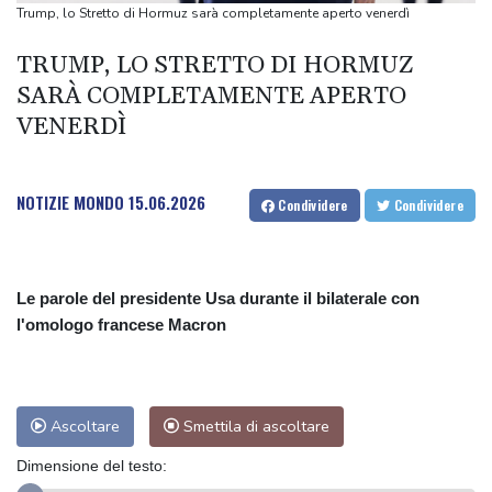
Azzurri"
Trump, lo Stretto di Hormuz sarà completamente aperto venerdì
'Pentagono ha chiesto alle industrie della difesa di accelerare la
TRUMP, LO STRETTO DI HORMUZ
produzione di armi'
SARÀ COMPLETAMENTE APERTO
'Pentagono ha chiesto alle industrie della difesa di accelerare la
VENERDÌ
produzione di armi'
La British Columbia dichiara lo stato d'emergenza per i roghi,
20.000 evacuati
NOTIZIE MONDO
15.06.2026
Condividere
Condividere
Le parole del presidente Usa durante il bilaterale con
l'omologo francese Macron
Ascoltare
Smettila di ascoltare
Dimensione del testo: