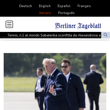
Deutsch
English
Español
Français
Italiano
Português
Tennis, n.1 al mondo Sabalenka sconfitta da Alexandrova a
Toronto
Tennis, n.1 al mondo Sabalenka sconfitta da Alexandrova a
Toronto
Odessa sotto attacco russo, danneggiati edifici e infrastrutture
Odessa sotto attacco russo, danneggiati edifici e infrastrutture
Teheran, 'se Usa non correggeranno il loro comportamento
Hormuz resterà chiuso'
Teheran, 'se Usa non correggeranno il loro comportamento
Hormuz resterà chiuso'
Malagò alla Gazzetta dello Sport, "Bianchedi capo delegazione