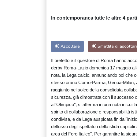
In contemporanea tutte le altre 4 par
Ascoltare
Smettila di ascoltar
Il prefetto e il questore di Roma hanno accol
derby Roma-Lazio domenica 17 maggio alle 
nota, la Lega calcio, annunciando poi che 
stesso orario Como-Parma, Genoa-Milan, Ju
raggiunto nel solco della consolidata collab
sicurezza, già dimostrata con il successo or
all'Olimpico", si afferma in una nota in cui
spirito di collaborazione e responsabilità is
condivisa, e da Lega auspicata fin dall'inizio
deflusso degli spettatori della sfida capitolin
area del Foro Italico". Per garantire la si