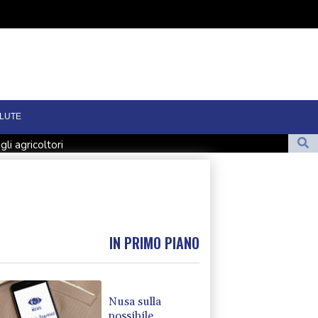
LUTE
gli agricoltori
rburante esaurito
nti, dal Mef il contributo maggiore
il 150%
IN PRIMO PIANO
Nusa sulla
possibile