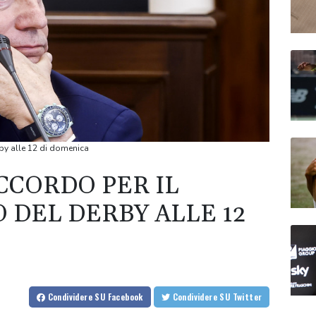
erby alle 12 di domenica
ACCORDO PER IL
O DEL DERBY ALLE 12
Condividere
SU Facebook
Condividere
SU Twitter