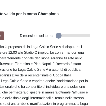
tite valide per la corsa Champions
e
Dimensione del testo:
to la proposta della Lega Calcio Serie A di disputare il
ore 12:00 allo Stadio Olimpico. Lo conferma, con una
coerentemente con tale decisione saranno fissate nello
ventus-Fiorentina e Pisa-Napoli. "L'accordo è stato
orazione tra Lega Calcio Serie A e autorità di pubblica
ganizzativo della recente finale di Coppa Italia
 la Lega Calcio Serie A esprime anche "soddisfazione per lo
tituzionale che ha consentito di individuare una soluzione
, che permetterà di gestire in maniera ottimale l'afflusso e il
a e della finale degli Internazionali di tennis nella stessa
curezza di entrambe le manifestazioni in programma, la Lega