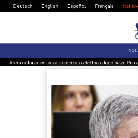
Deutsch
English
Español
Français
Italian
NOTI
Arera rafforza vigilanza su mercato elettrico dopo rialzo Pu
Nusa sulla possibile cessione, 'mai chiesto di lasciare il Lipsia'
Tumore del seno, prima gara Consip da 48 milioni di euro
Sconto su accise carburanti, dal Mef il contributo maggiore
Muore in Colombia un baby ippopotamo della colonia di Esco