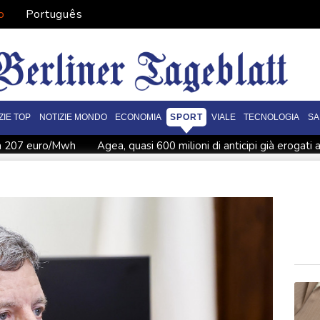
o
Português
ZIE TOP
NOTIZIE MONDO
ECONOMIA
SPORT
VIALE
TECNOLOGIA
SA
n a 207 euro/Mwh
Agea, quasi 600 milioni di anticipi già erogati a
Dagli antineutrini lo stato dei reattori nucleari spenti e del ca
Borsa: Europa in rialzo, Milano +0,97%
Sconto su accise carbura
Deliveroo, i ristoranti virtuali sulla piattaforma crescono di oltre 
bar