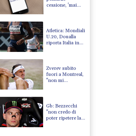
cessione, 'mai
chiesto di lasciare
il Lipsia'
Atletica: Mondiali
U.20, Doualla
riporta Italia in
finale 100 metri
dopo 30 anni
Zverev subito
fuori a Montreal,
"non mi
aspettavo di
giocare così
male"
Gb: Bezzecchi
"non credo di
poter ripetere la
vittoria del 2025"