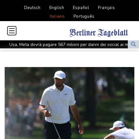
Deutsch
English
Español
Français
Italiano
Português
Usa, Meta dovrà pagare 567 milioni per danni dei social ai minori
Usa, Meta dovrà pagare 567 milioni per danni dei social ai minori
Fonti saudite, 'oggi firma patto di mutua difesa con Turchia e
Pakistan'
Fonti saudite, 'oggi firma patto di mutua difesa con Turchia e
Pakistan'
Protesta contro la legge sulla proprietà davanti al Parlamento
argentino, scontri
Protesta contro la legge sulla proprietà davanti al Parlamento
argentino, scontri
Sanchez presiederà una riunione in videocall sulla crisi a Ceuta