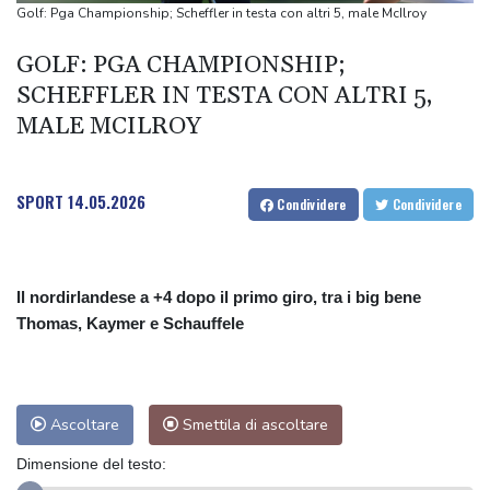
Sanchez presiederà una riunione in videocall sulla crisi a Ceuta
Golf: Pga Championship; Scheffler in testa con altri 5, male McIlroy
Esplosione in un mini bus vicino Damasco, due morti e 13 feriti
GOLF: PGA CHAMPIONSHIP;
Esplosione in un mini bus vicino Damasco, due morti e 13 feriti
SCHEFFLER IN TESTA CON ALTRI 5,
MALE MCILROY
SPORT
14.05.2026
Condividere
Condividere
Il nordirlandese a +4 dopo il primo giro, tra i big bene
Thomas, Kaymer e Schauffele
Ascoltare
Smettila di ascoltare
Dimensione del testo: