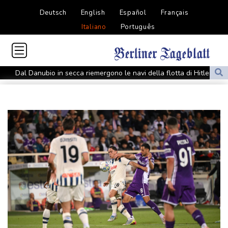
Deutsch
English
Español
Français
Italiano
Português
Dal Danubio in secca riemergono le navi della flotta di Hitler
Dal Danubio in secca riemergono le navi della flotta di Hitler
La Roma chiude male il ritiro, ko 3-0 con il Brighton
Arrestato l'automobilista che ha travolto il gruppo di ciclisti
Ciclismo: Pellizzari vince l'ultima tappa della Vuelta a Burgos
Europei di nuoto: Barnaba e Cosetti argento di coppia 'scritto nel
destino'
MotoGp: Jorge Martin vince la Sprint a Silverstone, Bezzechi terzo
Guccini, l'addio nella sua Pavana. 'Buon viaggio babbo'
Amorim 'sapevamo che avremmo sofferto contro il Chelsea'
Europei di nuoto: argento per Barnaba nei tuffi maschili da 20