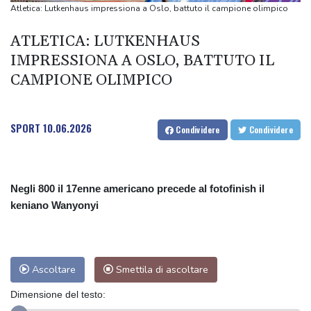
online
Atletica: Lutkenhaus impressiona a Oslo, battuto il campione olimpico
I candidati politici Lgbtq+ in Quebec segnalano un'ondata di odio
ATLETICA: LUTKENHAUS
online
IMPRESSIONA A OSLO, BATTUTO IL
Esercito Yemen, 'gli Houthi hanno ripreso gli attacchi a Marib'
CAMPIONE OLIMPICO
Esercito Yemen, 'gli Houthi hanno ripreso gli attacchi a Marib'
Zelensky, 'la Corea del Nord invierà fino a 50.000 soldati in
Russia'
SPORT
10.06.2026
Condividere
Condividere
Negli 800 il 17enne americano precede al fotofinish il
keniano Wanyonyi
Ascoltare
Smettila di ascoltare
Dimensione del testo: