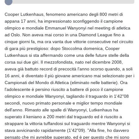
Cooper Lutkenhaus, fenomeno americano degli 800 metri di
appana 17 anni, ha impressionato sconfiggendo il campione
olimpico e mondiale Emmanuel Wanyonyi nel meeting di atletica
ad Oslo. Non aveva mai corso in una Diamond League fino a
cinque giorni fa, ma ora vanta due vittorie consecutive nel circuito
di gara più prestigioso: dopo Stoccolma domenica, Cooper
Lutkenhaus si sta affermando come una delle future stelle della
corsa sui due giri. Il mezzofondista, nato nel dicembre 2008,
aveva già battuto record di precocità l'anno scorso quando, a soli
16 anni, è diventato il più giovane americano mai selezionato per i
Campionati del Mondo di Atletica (eliminato nelle batterie). Ora
l'adolescente è persino riuscito a battere di poco il campione
olimpico e mondiale Wanyonyi, tagliando il traguardo in 1'42"08
secondi, nuovo primato personale e miglior tempo mondiale
dell'anno. Rimasto alle spalle di Wanyonyi, Lutkenhaus ha
superato il keniano a 200 metri dal traguardo ed è riuscito a
strappare la vittoria tuffandosi sul traguardo mentre Wanyonyi si
stava avvicinando rapidamente (1'42"09). "Alla fine, ho davvero
pensato che mi avrebbe superato, ed è per questo che mi sono