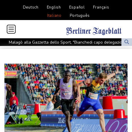
Deutsch
English
Español
Français
Italiano
Português
Malagò alla Gazzetta dello Sport, "Bianchedi capo delegazione
Azzurri"
'Pentagono ha chiesto alle industrie della difesa di accelerare la
produzione di armi'
'Pentagono ha chiesto alle industrie della difesa di accelerare la
produzione di armi'
La British Columbia dichiara lo stato d'emergenza per i roghi,
20.000 evacuati
La British Columbia dichiara lo stato d'emergenza per i roghi,
20.000 evacuati
I candidati politici Lgbtq+ in Quebec segnalano un'ondata di odio