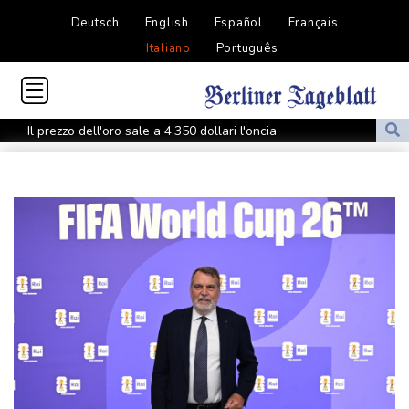
Deutsch
English
Español
Français
Italiano
Português
Il prezzo dell'oro sale a 4.350 dollari l'oncia
Il prezzo dell'oro sale a 4.350 dollari l'oncia
Il gas si attesta a 56,7 euro sulla piazza Ttf di Amsterdam
Il prezzo del petrolio è in rialzo, Brent a 83,92 dollari (+0,44%)
Il prezzo del petrolio è in rialzo, Brent a 83,92 dollari (+0,44%)
Euro stabile sul dollaro a 1,155 (-0,06%) e in progresso sullo yen
a 182,92 (+0,30%)
Media, 'Netanyahu dà una chance a piano Gaza, Idf si sta
ritirando'
Media, 'Netanyahu dà una chance a piano Gaza, Idf si sta
ritirando'