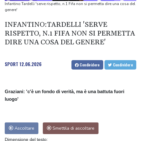
Axios, Casa Bianca non è preoccupata dalla dichiarazione di
Infantino:Tardelli 'serve rispetto, n.1 Fifa non si permetta dire una cosa del
Netanyahu
genere'
Axios, Casa Bianca non è preoccupata dalla dichiarazione di
INFANTINO:TARDELLI 'SERVE
Netanyahu
RISPETTO, N.1 FIFA NON SI PERMETTA
DIRE UNA COSA DEL GENERE'
SPORT
12.06.2026
Condividere
Condividere
Graziani: 'c'è un fondo di verità, ma è una battuta fuori
luogo'
Ascoltare
Smettila di ascoltare
Dimensione del testo: