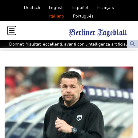
Deutsch
English
Español
Français
Italiano
Português
Donnet, 'risultati eccellenti, avanti con l'intelligenza artificiale'
Donnet, 'risultati eccellenti, avanti con l'intelligenza artificiale'
Semestre record per Mediobanca, l'utile cresce a 711,2 milioni
Semestre record per Mediobanca, l'utile cresce a 711,2 milioni
A Europei Pellacani fa uno storico en plein, 5/o oro nei tuffi sincro
con Pizzini
Il gas in forte rialzo (+6%) a 55 euro al Megawattora
Il gas in forte rialzo (+6%) a 55 euro al Megawattora
Borsa: l'Europa conclude in tenuta, fiacca Londra
Borsa: l'Europa conclude in tenuta, fiacca Londra
Generali chiude il primo semestre con un utile di 2,5 miliardi