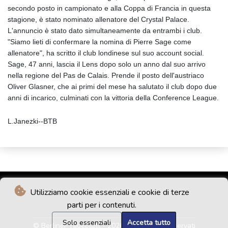
secondo posto in campionato e alla Coppa di Francia in questa
stagione, è stato nominato allenatore del Crystal Palace.
L'annuncio è stato dato simultaneamente da entrambi i club.
"Siamo lieti di confermare la nomina di Pierre Sage come
allenatore", ha scritto il club londinese sul suo account social.
Sage, 47 anni, lascia il Lens dopo solo un anno dal suo arrivo
nella regione del Pas de Calais. Prende il posto dell'austriaco
Oliver Glasner, che ai primi del mese ha salutato il club dopo due
anni di incarico, culminati con la vittoria della Conference League.
L.Janezki--BTB
Utilizziamo cookie essenziali e cookie di terze
parti per i contenuti.
Solo essenziali
Accetta tutto
© Berliner Tageblatt - 2026 - Tutti i diritti riservati