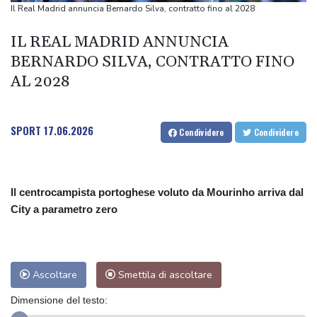
Teheran, 'se Usa non correggeranno il loro comportamento
Il Real Madrid annuncia Bernardo Silva, contratto fino al 2028
Hormuz resterà chiuso'
IL REAL MADRID ANNUNCIA
Teheran, 'se Usa non correggeranno il loro comportamento
BERNARDO SILVA, CONTRATTO FINO
Hormuz resterà chiuso'
AL 2028
Malagò alla Gazzetta dello Sport, "Bianchedi capo delegazione
Azzurri"
SPORT
17.06.2026
Condividere
Condividere
Il centrocampista portoghese voluto da Mourinho arriva dal
City a parametro zero
Ascoltare
Smettila di ascoltare
Dimensione del testo: