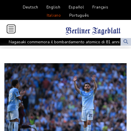
Deutsch
English
Español
Français
Italiano
Português
Nagasaki commemora il bombardamento atomico di 81 anni fa
Ankara, 'Egitto potrebbe essere il prossimo ad aderire al Patto
della Mecca'
Ankara, 'Egitto potrebbe essere il prossimo ad aderire al Patto
della Mecca'
Tennis, n.1 al mondo Sabalenka sconfitta da Alexandrova a
Toronto
Tennis, n.1 al mondo Sabalenka sconfitta da Alexandrova a
Toronto
Odessa sotto attacco russo, danneggiati edifici e infrastrutture
Odessa sotto attacco russo, danneggiati edifici e infrastrutture