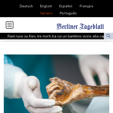
Deutsch
English
Español
Français
Italiano
Português
Raid russi su Kiev, tre morti tra cui un bambino vicino alla capitale
Raid russi su Kiev, tre morti tra cui un bambino vicino alla capitale
Cnn, 'il capo degli Stati maggiori Usa cerca una via d'uscita da
guerra in Iran'
Cnn, 'il capo degli Stati maggiori Usa cerca una via d'uscita da
guerra in Iran'
Lula attacca Rubio, 'odia il Brasile, Cuba e la Colombia, è un
bolsonarista'
Lula attacca Rubio, 'odia il Brasile, Cuba e la Colombia, è un
bolsonarista'
Kiev, 'stato di allerta aerea nella capitale, c'è la minaccia di droni