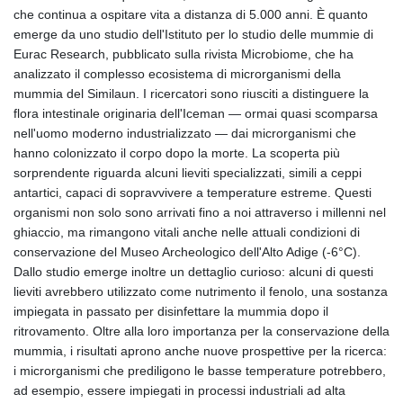
che continua a ospitare vita a distanza di 5.000 anni. È quanto
emerge da uno studio dell'Istituto per lo studio delle mummie di
Eurac Research, pubblicato sulla rivista Microbiome, che ha
analizzato il complesso ecosistema di microrganismi della
mummia del Similaun. I ricercatori sono riusciti a distinguere la
flora intestinale originaria dell'Iceman — ormai quasi scomparsa
nell'uomo moderno industrializzato — dai microrganismi che
hanno colonizzato il corpo dopo la morte. La scoperta più
sorprendente riguarda alcuni lieviti specializzati, simili a ceppi
antartici, capaci di sopravvivere a temperature estreme. Questi
organismi non solo sono arrivati fino a noi attraverso i millenni nel
ghiaccio, ma rimangono vitali anche nelle attuali condizioni di
conservazione del Museo Archeologico dell'Alto Adige (-6°C).
Dallo studio emerge inoltre un dettaglio curioso: alcuni di questi
lieviti avrebbero utilizzato come nutrimento il fenolo, una sostanza
impiegata in passato per disinfettare la mummia dopo il
ritrovamento. Oltre alla loro importanza per la conservazione della
mummia, i risultati aprono anche nuove prospettive per la ricerca:
i microrganismi che prediligono le basse temperature potrebbero,
ad esempio, essere impiegati in processi industriali ad alta