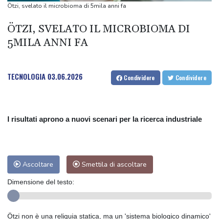
nemici'
Ötzi, svelato il microbioma di 5mila anni fa
Kiev, 'stato di allerta aerea nella capitale, c'è la minaccia di droni
ÖTZI, SVELATO IL MICROBIOMA DI
nemici'
5MILA ANNI FA
Brasile, la deforestazione in Amazzonia ai minimi da un decennio
Brasile, la deforestazione in Amazzonia ai minimi da un decennio
TECNOLOGIA
03.06.2026
Condividere
Condividere
I risultati aprono a nuovi scenari per la ricerca industriale
Ascoltare
Smettila di ascoltare
Dimensione del testo:
Ötzi non è una reliquia statica, ma un 'sistema biologico dinamico'