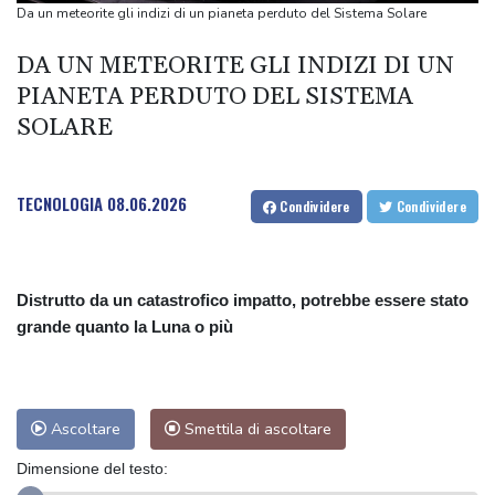
Teheran, 'se Usa non correggeranno il loro comportamento
Da un meteorite gli indizi di un pianeta perduto del Sistema Solare
Hormuz resterà chiuso'
DA UN METEORITE GLI INDIZI DI UN
Teheran, 'se Usa non correggeranno il loro comportamento
PIANETA PERDUTO DEL SISTEMA
Hormuz resterà chiuso'
SOLARE
Malagò alla Gazzetta dello Sport, "Bianchedi capo delegazione
Azzurri"
TECNOLOGIA
08.06.2026
Condividere
Condividere
Distrutto da un catastrofico impatto, potrebbe essere stato
grande quanto la Luna o più
Ascoltare
Smettila di ascoltare
Dimensione del testo: