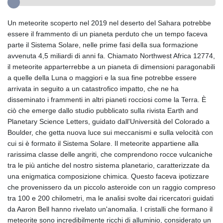
Un meteorite scoperto nel 2019 nel deserto del Sahara potrebbe
essere il frammento di un pianeta perduto che un tempo faceva
parte il Sistema Solare, nelle prime fasi della sua formazione
avvenuta 4,5 miliardi di anni fa. Chiamato Northwest Africa 12774,
il meteorite apparterrebbe a un pianeta di dimensioni paragonabili
a quelle della Luna o maggiori e la sua fine potrebbe essere
arrivata in seguito a un catastrofico impatto, che ne ha
disseminato i frammenti in altri pianeti rocciosi come la Terra. È
ciò che emerge dallo studio pubblicato sulla rivista Earth and
Planetary Science Letters, guidato dall'Università del Colorado a
Boulder, che getta nuova luce sui meccanismi e sulla velocità con
cui si è formato il Sistema Solare. Il meteorite appartiene alla
rarissima classe delle angriti, che comprendono rocce vulcaniche
tra le più antiche del nostro sistema planetario, caratterizzate da
una enigmatica composizione chimica. Questo faceva ipotizzare
che provenissero da un piccolo asteroide con un raggio compreso
tra 100 e 200 chilometri, ma le analisi svolte dai ricercatori guidati
da Aaron Bell hanno rivelato un'anomalia. I cristalli che formano il
meteorite sono incredibilmente ricchi di alluminio, considerato un