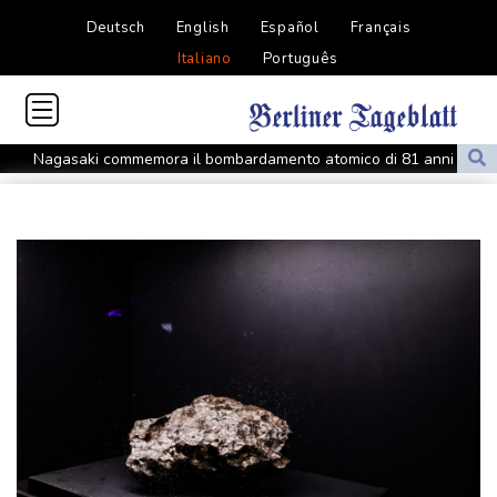
Deutsch
English
Español
Français
Italiano
Português
Nagasaki commemora il bombardamento atomico di 81 anni fa
Ankara, 'Egitto potrebbe essere il prossimo ad aderire al Patto
della Mecca'
Ankara, 'Egitto potrebbe essere il prossimo ad aderire al Patto
della Mecca'
Tennis, n.1 al mondo Sabalenka sconfitta da Alexandrova a
Toronto
Tennis, n.1 al mondo Sabalenka sconfitta da Alexandrova a
Toronto
Odessa sotto attacco russo, danneggiati edifici e infrastrutture
Odessa sotto attacco russo, danneggiati edifici e infrastrutture