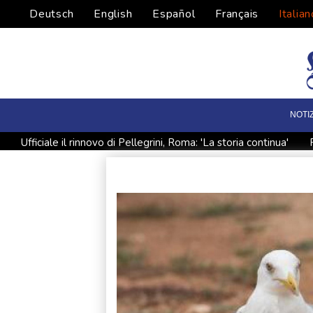
Deutsch
English
Español
Français
Italian
NOTI
Ufficiale il rinnovo di Pellegrini, Roma: 'La storia continua'
Pasdaran, 'riapriremo Hormuz appena Usa accetteranno le nos
Caldo, lunedì restano 19 le città con bollino rosso
Missile
Missile colpisce nave emiratina nello Stretto di Hormuz, 'nessu
Media, continuano le incursioni israeliane in Cisgiordania
D