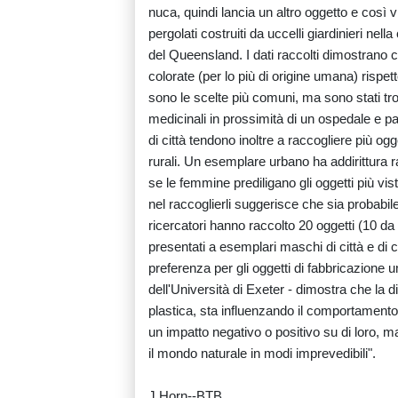
nuca, quindi lancia un altro oggetto e così 
pergolati costruiti da uccelli giardinieri nell
del Queensland. I dati raccolti dimostrano ch
colorate (per lo più di origine umana) rispetto a
sono le scelte più comuni, ma sono stati tro
medicinali in prossimità di un ospedale e par
di città tendono inoltre a raccogliere più ogg
rurali. Un esemplare urbano ha addirittura ra
se le femmine prediligano gli oggetti più vi
nel raccoglierli suggerisce che sia probabil
ricercatori hanno raccolto 20 oggetti (10 da
presentati a esemplari maschi di città e d
preferenza per gli oggetti di fabbricazione
dell'Università di Exeter - dimostra che la d
plastica, sta influenzando il comportamento
un impatto negativo o positivo su di loro, 
il mondo naturale in modi imprevedibili".
J.Horn--BTB