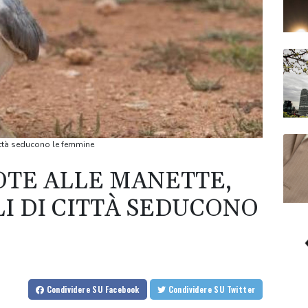
città seducono le femmine
TE ALLE MANETTE,
LI DI CITTÀ SEDUCONO
Condividere
SU Facebook
Condividere
SU Twitter