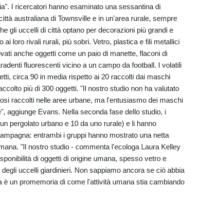
via". I ricercatori hanno esaminato una sessantina di
a città australiana di Townsville e in un'area rurale, sempre
e gli uccelli di città optano per decorazioni più grandi e
i loro rivali rurali, più sobri. Vetro, plastica e fili metallici
vati anche oggetti come un paio di manette, flaconi di
adenti fluorescenti vicino a un campo da football. I volatili
etti, circa 90 in media rispetto ai 20 raccolti dai maschi
ccolto più di 300 oggetti. "Il nostro studio non ha valutato
stosi raccolti nelle aree urbane, ma l'entusiasmo dei maschi
e", aggiunge Evans. Nella seconda fase dello studio, i
 un pergolato urbano e 10 da uno rurale) e li hanno
i campagna: entrambi i gruppi hanno mostrato una netta
 umana. "Il nostro studio - commenta l'ecologa Laura Kelley
isponibilità di oggetti di origine umana, spesso vetro e
 degli uccelli giardinieri. Non sappiamo ancora se ciò abbia
ma è un promemoria di come l'attività umana stia cambiando