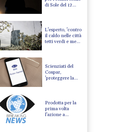
di Sole del 12
agosto
L'esperto, 'contro
il caldo nelle città
tetti verdi e meno
asfalto'
Scienziati del
Cospar,
'proteggere la
Luna da
inquinamento e
danni'
Prodotta per la
prima volta
l'azione a
distanza
quantistica con la