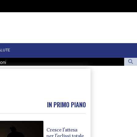
ALUTE
ioni
teranno le nostre condizioni'
 ucraina 'con armi'
o
IN PRIMO PIANO
Cresce l'attesa
per l'eclissi totale