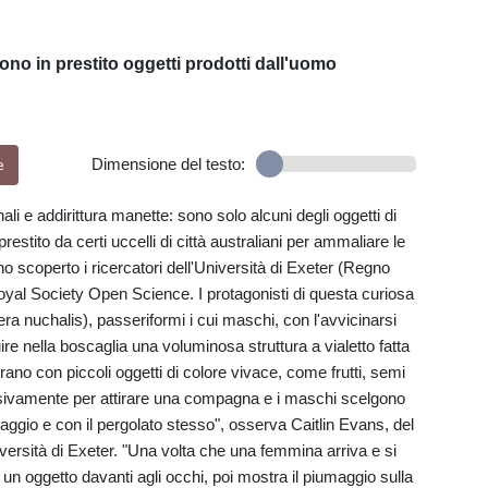
ono in prestito oggetti prodotti dall'uomo
e
Dimensione del testo:
ali e addirittura manette: sono solo alcuni degli oggetti di
stito da certi uccelli di città australiani per ammaliare le
 scoperto i ricercatori dell'Università di Exeter (Regno
 Royal Society Open Science. I protagonisti di questa curiosa
era nuchalis), passeriformi i cui maschi, con l'avvicinarsi
uire nella boscaglia una voluminosa struttura a vialetto fatta
orano con piccoli oggetti di colore vivace, come frutti, semi
clusivamente per attirare una compagna e i maschi scelgono
aggio e con il pergolato stesso", osserva Caitlin Evans, del
versità di Exeter. "Una volta che una femmina arriva e si
 un oggetto davanti agli occhi, poi mostra il piumaggio sulla