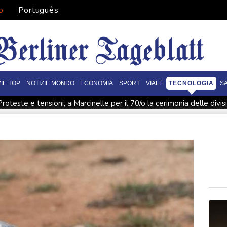
o
Português
ZIE TOP
NOTIZIE MONDO
ECONOMIA
SPORT
VIALE
TECNOLOGIA
S
Proteste e tensioni, a Marcinelle per il 70/o la cerimonia delle divis
tre condizioni'
Pasdaran, 'riapriremo Hormuz appena Usa accet
 colpisce nave emiratina nello Stretto di Hormuz, 'nessun ferito'
n ferito'
Mosca rivendica cattura altra località e attacco a nave
rone proveniente dalla Romania esplode vicino a gasdotto bulgar