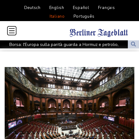
Deutsch
English
Español
Français
Italiano
Português
Borsa: l'Europa sulla parità guarda a Hormuz e petrolio,
Francoforte +0,4%
Ue, 'oggi nuove sanzioni per 5 persone coinvolte nel complesso
militare russo'
Ue, 'oggi nuove sanzioni per 5 persone coinvolte nel complesso
militare russo'
Muore un giovane nel tentativo di entrare a Ceuta col
parapendio
Muore un giovane nel tentativo di entrare a Ceuta col
parapendio
La Federazione Messicana di Calcio conferma il sostegno a