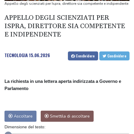
Infantino
Appello degli scienziati per Ispra, direttore sia competente e indipendente
IranWire, 'Khamenei in condizioni critiche, potrebbe essere in
APPELLO DEGLI SCIENZIATI PER
punto di morte'
ISPRA, DIRETTORE SIA COMPETENTE
IranWire, 'Khamenei in condizioni critiche, potrebbe essere in
E INDIPENDENTE
punto di morte'
Bolivia, il presidente conservatore difende il suo governo
'impopolare'
TECNOLOGIA
15.06.2026
Condividere
Condividere
Bolivia, il presidente conservatore difende il suo governo
'impopolare'
La richiesta in una lettera aperta indirizzata a Governo e
Parlamento
Ascoltare
Smettila di ascoltare
Dimensione del testo: