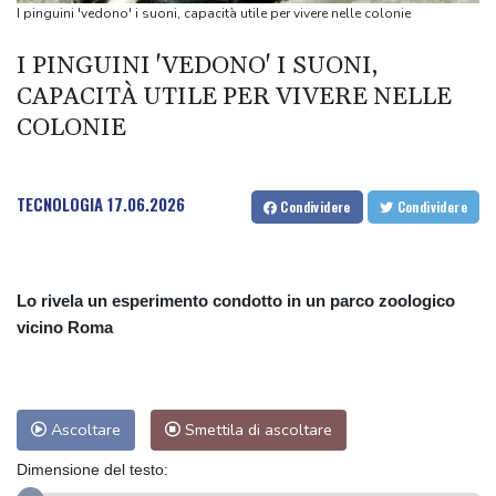
nemici'
I pinguini 'vedono' i suoni, capacità utile per vivere nelle colonie
Kiev, 'stato di allerta aerea nella capitale, c'è la minaccia di droni
I PINGUINI 'VEDONO' I SUONI,
nemici'
CAPACITÀ UTILE PER VIVERE NELLE
Brasile, la deforestazione in Amazzonia ai minimi da un decennio
COLONIE
Brasile, la deforestazione in Amazzonia ai minimi da un decennio
TECNOLOGIA
17.06.2026
Condividere
Condividere
Lo rivela un esperimento condotto in un parco zoologico
vicino Roma
Ascoltare
Smettila di ascoltare
Dimensione del testo: