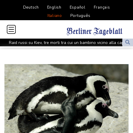
Deutsch
English
Español
Français
Italiano
Português
Raid russi su Kiev, tre morti tra cui un bambino vicino alla capitale
Raid russi su Kiev, tre morti tra cui un bambino vicino alla capitale
Cnn, 'il capo degli Stati maggiori Usa cerca una via d'uscita da
guerra in Iran'
Cnn, 'il capo degli Stati maggiori Usa cerca una via d'uscita da
guerra in Iran'
Lula attacca Rubio, 'odia il Brasile, Cuba e la Colombia, è un
bolsonarista'
Lula attacca Rubio, 'odia il Brasile, Cuba e la Colombia, è un
bolsonarista'
Kiev, 'stato di allerta aerea nella capitale, c'è la minaccia di droni