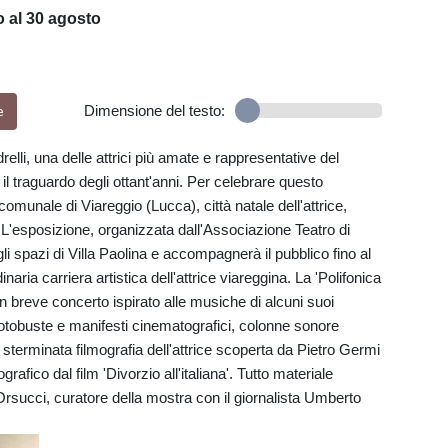
o al 30 agosto
e
Dimensione del testo:
lli, una delle attrici più amate e rappresentative del
il traguardo degli ottant'anni. Per celebrare questo
omunale di Viareggio (Lucca), città natale dell'attrice,
L'esposizione, organizzata dall'Associazione Teatro di
li spazi di Villa Paolina e accompagnerà il pubblico fino al
naria carriera artistica dell'attrice viareggina. La 'Polifonica
 un breve concerto ispirato alle musiche di alcuni suoi
, fotobuste e manifesti cinematografici, colonne sonore
ella sterminata filmografia dell'attrice scoperta da Pietro Germi
afico dal film 'Divorzio all'italiana'. Tutto materiale
Orsucci, curatore della mostra con il giornalista Umberto