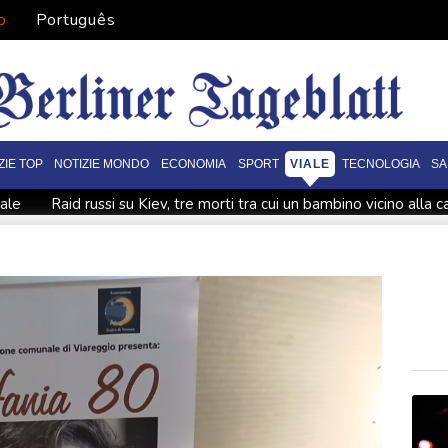
o
Português
ZIE TOP
NOTIZIE MONDO
ECONOMIA
SPORT
VIALE
TECNOLOGIA
SA
tale
Raid russi su Kiev, tre morti tra cui un bambino vicino alla c
guerra in Iran'
Cnn, 'il capo degli Stati maggiori Usa cerca una vi
olsonarista'
Lula attacca Rubio, 'odia il Brasile, Cuba e la Colom
oni nemici'
Kiev, 'stato di allerta aerea nella capitale, c'è la min
nio
Brasile, la deforestazione in Amazzonia ai minimi da un de