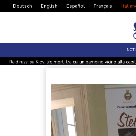
Deutsch
English
Español
Français
Italian
NOTI
Raid russi su Kiev, tre morti tra cui un bambino vicino alla capi
Cnn, 'il capo degli Stati maggiori Usa cerca una via d'uscita da 
Lula attacca Rubio, 'odia il Brasile, Cuba e la Colombia, è un b
Kiev, 'stato di allerta aerea nella capitale, c'è la minaccia di dr
Brasile, la deforestazione in Amazzonia ai minimi da un decen