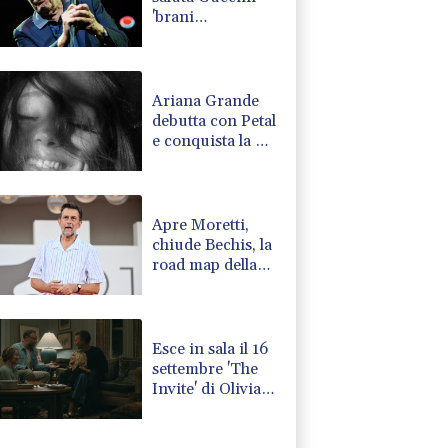
'brani
memorabili, la
tua compagnia
mi ha sempre
divertito'
Ariana Grande
debutta con Petal
e conquista la Hit
Parade
Apre Moretti,
chiude Bechis, la
road map della
Mostra di
Venezia
Esce in sala il 16
settembre 'The
Invite' di Olivia
Wilde con
Penelope Cruz