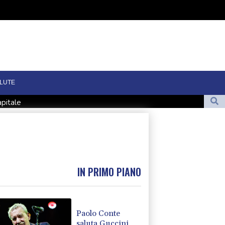
LUTE
apitale
a d'uscita da guerra in Iran'
bia, è un bolsonarista'
accia di droni nemici'
cennio
IN PRIMO PIANO
Paolo Conte
saluta Guccini