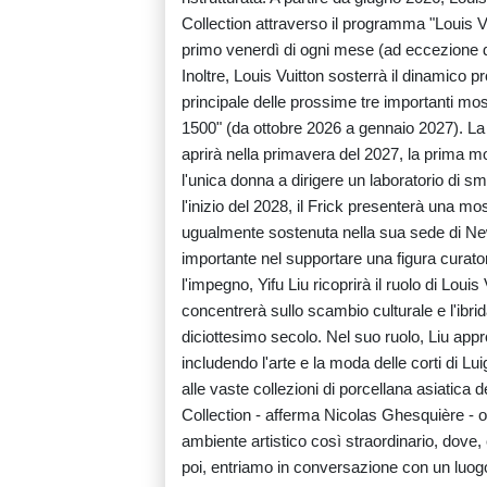
Collection attraverso il programma "Louis Vu
primo venerdì di ogni mese (ad eccezione 
Inoltre, Louis Vuitton sosterrà il dinamico
principale delle prossime tre importanti mos
1500" (da ottobre 2026 a gennaio 2027). La
aprirà nella primavera del 2027, la prima 
l'unica donna a dirigere un laboratorio di sm
l'inizio del 2028, il Frick presenterà una m
ugualmente sostenuta nella sua sede di New
importante nel supportare una figura curato
l'impegno, Yifu Liu ricoprirà il ruolo di Loui
concentrerà sullo scambio culturale e l'ibrid
diciottesimo secolo. Nel suo ruolo, Liu appro
includendo l'arte e la moda delle corti di L
alle vaste collezioni di porcellana asiatica 
Collection - afferma Nicolas Ghesquière - o
ambiente artistico così straordinario, dove
poi, entriamo in conversazione con un luogo