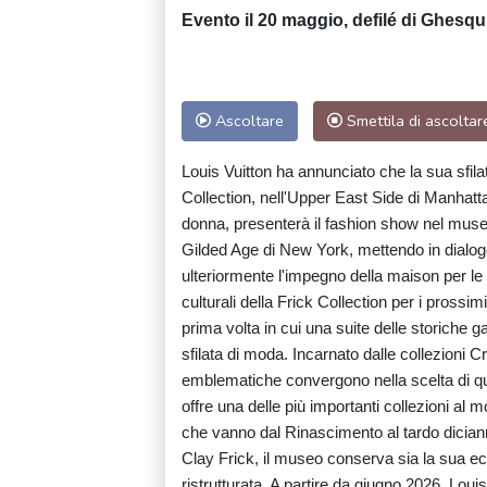
Evento il 20 maggio, defilé di Ghesq
Ascoltare
Smettila di ascoltar
Louis Vuitton ha annunciato che la sua sfilat
Collection, nell'Upper East Side di Manhattan
donna, presenterà il fashion show nel museo
Gilded Age di New York, mettendo in dialogo 
ulteriormente l'impegno della maison per le 
culturali della Frick Collection per i prossi
prima volta in cui una suite delle storiche g
sfilata di moda. Incarnato dalle collezioni Cru
emblematiche convergono nella scelta di que
offre una delle più importanti collezioni al 
che vanno dal Rinascimento al tardo dicia
Clay Frick, il museo conserva sia la sua ec
ristrutturata. A partire da giugno 2026, Louis