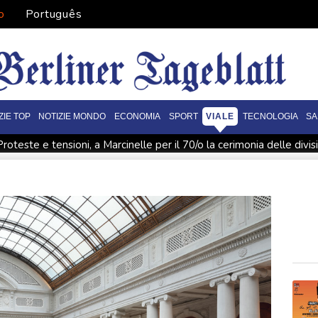
o
Português
ZIE TOP
NOTIZIE MONDO
ECONOMIA
SPORT
VIALE
TECNOLOGIA
SA
Proteste e tensioni, a Marcinelle per il 70/o la cerimonia delle divis
tre condizioni'
Pasdaran, 'riapriremo Hormuz appena Usa accet
 colpisce nave emiratina nello Stretto di Hormuz, 'nessun ferito'
n ferito'
Mosca rivendica cattura altra località e attacco a nave
rone proveniente dalla Romania esplode vicino a gasdotto bulgar