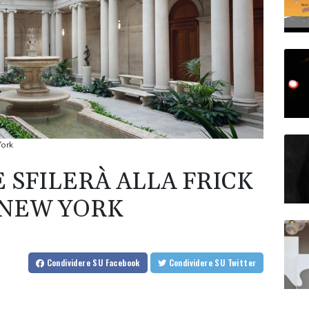
York
 SFILERÀ ALLA FRICK
 NEW YORK
Condividere
SU Facebook
Condividere
SU Twitter