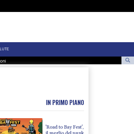
LUTE
ioni
teranno le nostre condizioni'
 ucraina 'con armi'
o
IN PRIMO PIANO
'Road to Bay Fest',
il meglio del punk