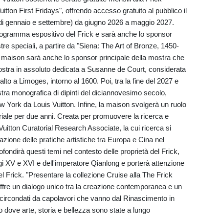
itton First Fridays", offrendo accesso gratuito al pubblico il
di gennaio e settembre) da giugno 2026 a maggio 2027.
 programma espositivo del Frick e sarà anche lo sponsor
tre speciali, a partire da "Siena: The Art of Bronze, 1450-
 maison sarà anche lo sponsor principale della mostra che
mostra in assoluto dedicata a Susanne de Court, considerata
alto a Limoges, intorno al 1600. Poi, tra la fine del 2027 e
ostra monografica di dipinti del diciannovesimo secolo,
 York da Louis Vuitton. Infine, la maison svolgerà un ruolo
riale per due anni. Creata per promuovere la ricerca e
s Vuitton Curatorial Research Associate, la cui ricerca si
azione delle pratiche artistiche tra Europa e Cina nel
fondirà questi temi nel contesto delle proprietà del Frick,
uigi XV e XVI e dell'imperatore Qianlong e porterà attenzione
del Frick. "Presentare la collezione Cruise alla The Frick
ffre un dialogo unico tra la creazione contemporanea e un
, circondati da capolavori che vanno dal Rinascimento in
 dove arte, storia e bellezza sono state a lungo