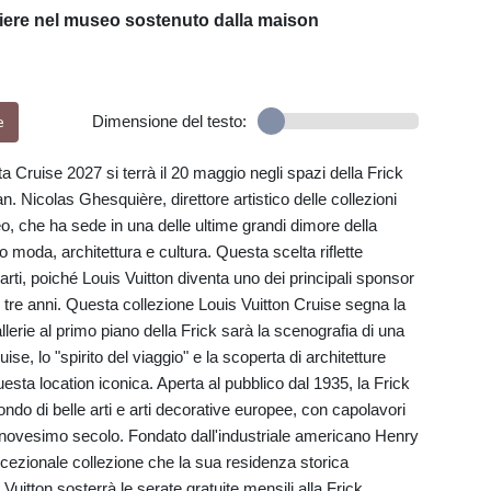
uiere nel museo sostenuto dalla maison
e
Dimensione del testo:
a Cruise 2027 si terrà il 20 maggio negli spazi della Frick
. Nicolas Ghesquière, direttore artistico delle collezioni
, che ha sede in una delle ultime grandi dimore della
moda, architettura e cultura. Questa scelta riflette
arti, poiché Louis Vuitton diventa uno dei principali sponsor
mi tre anni. Questa collezione Louis Vuitton Cruise segna la
allerie al primo piano della Frick sarà la scenografia di una
ise, lo "spirito del viaggio" e la scoperta di architetture
sta location iconica. Aperta al pubblico dal 1935, la Frick
mondo di belle arti e arti decorative europee, con capolavori
nnovesimo secolo. Fondato dall'industriale americano Henry
cezionale collezione che la sua residenza storica
 Vuitton sosterrà le serate gratuite mensili alla Frick