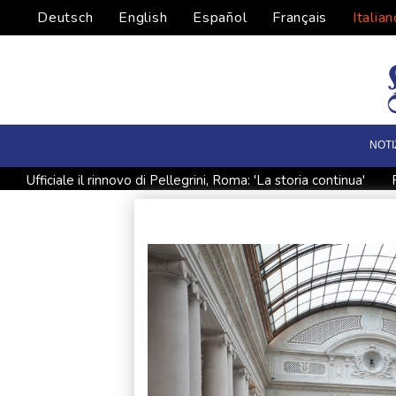
Deutsch
English
Español
Français
Italian
NOTI
Ufficiale il rinnovo di Pellegrini, Roma: 'La storia continua'
Pasdaran, 'riapriremo Hormuz appena Usa accetteranno le nos
Caldo, lunedì restano 19 le città con bollino rosso
Missile
Missile colpisce nave emiratina nello Stretto di Hormuz, 'nessu
Media, continuano le incursioni israeliane in Cisgiordania
D