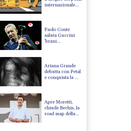
internazionale
sulla Riviera
romagnola
Paolo Conte
saluta Guccini
'brani
memorabili, la
tua compagnia
mi ha sempre
divertito'
Ariana Grande
debutta con Petal
e conquista la Hit
Parade
Apre Moretti,
chiude Bechis, la
road map della
Mostra di
Venezia