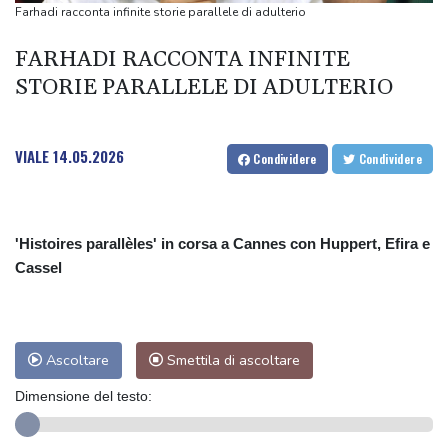
una bella staffetta'
Farhadi racconta infinite storie parallele di adulterio
Europei di nuoto,Paltrinieri'felice comunque dell'argento,è stata
FARHADI RACCONTA INFINITE
una bella staffetta'
STORIE PARALLELE DI ADULTERIO
Messico, riparte l'export di avocado verso gli Stati Uniti
Ue, 'concentrare sforzi per prevenire ingressi irregolari e morti
insensate'
VIALE
14.05.2026
Condividere
Condividere
Ue, 'concentrare sforzi per prevenire ingressi irregolari e morti
insensate'
'Histoires parallèles' in corsa a Cannes con Huppert, Efira e
Cassel
Ascoltare
Smettila di ascoltare
Dimensione del testo: