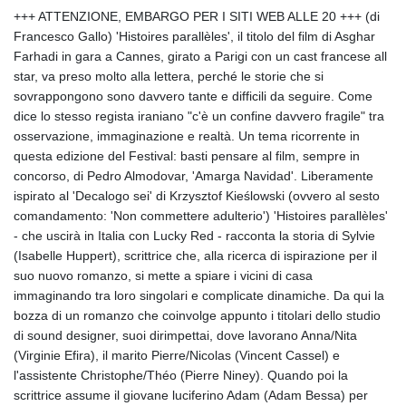
+++ ATTENZIONE, EMBARGO PER I SITI WEB ALLE 20 +++ (di
Francesco Gallo) 'Histoires parallèles', il titolo del film di Asghar
Farhadi in gara a Cannes, girato a Parigi con un cast francese all
star, va preso molto alla lettera, perché le storie che si
sovrappongono sono davvero tante e difficili da seguire. Come
dice lo stesso regista iraniano "c'è un confine davvero fragile" tra
osservazione, immaginazione e realtà. Un tema ricorrente in
questa edizione del Festival: basti pensare al film, sempre in
concorso, di Pedro Almodovar, 'Amarga Navidad'. Liberamente
ispirato al 'Decalogo sei' di Krzysztof Kieślowski (ovvero al sesto
comandamento: 'Non commettere adulterio') 'Histoires parallèles'
- che uscirà in Italia con Lucky Red - racconta la storia di Sylvie
(Isabelle Huppert), scrittrice che, alla ricerca di ispirazione per il
suo nuovo romanzo, si mette a spiare i vicini di casa
immaginando tra loro singolari e complicate dinamiche. Da qui la
bozza di un romanzo che coinvolge appunto i titolari dello studio
di sound designer, suoi dirimpettai, dove lavorano Anna/Nita
(Virginie Efira), il marito Pierre/Nicolas (Vincent Cassel) e
l'assistente Christophe/Théo (Pierre Niney). Quando poi la
scrittrice assume il giovane luciferino Adam (Adam Bessa) per