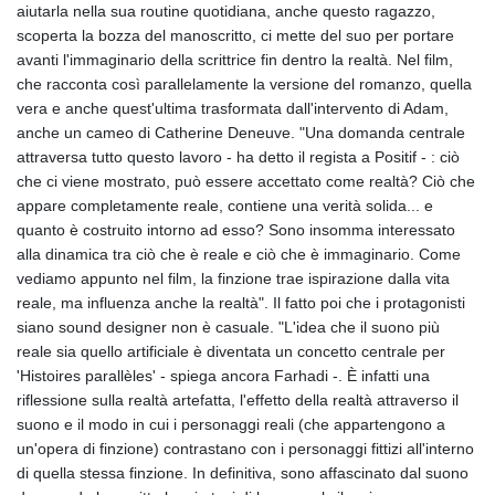
aiutarla nella sua routine quotidiana, anche questo ragazzo,
scoperta la bozza del manoscritto, ci mette del suo per portare
avanti l'immaginario della scrittrice fin dentro la realtà. Nel film,
che racconta così parallelamente la versione del romanzo, quella
vera e anche quest'ultima trasformata dall'intervento di Adam,
anche un cameo di Catherine Deneuve. "Una domanda centrale
attraversa tutto questo lavoro - ha detto il regista a Positif - : ciò
che ci viene mostrato, può essere accettato come realtà? Ciò che
appare completamente reale, contiene una verità solida... e
quanto è costruito intorno ad esso? Sono insomma interessato
alla dinamica tra ciò che è reale e ciò che è immaginario. Come
vediamo appunto nel film, la finzione trae ispirazione dalla vita
reale, ma influenza anche la realtà". Il fatto poi che i protagonisti
siano sound designer non è casuale. "L'idea che il suono più
reale sia quello artificiale è diventata un concetto centrale per
'Histoires parallèles' - spiega ancora Farhadi -. È infatti una
riflessione sulla realtà artefatta, l'effetto della realtà attraverso il
suono e il modo in cui i personaggi reali (che appartengono a
un'opera di finzione) contrastano con i personaggi fittizi all'interno
di quella stessa finzione. In definitiva, sono affascinato dal suono