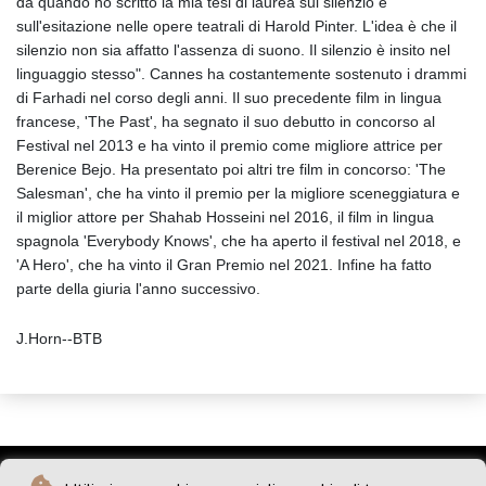
da quando ho scritto la mia tesi di laurea sul silenzio e
sull'esitazione nelle opere teatrali di Harold Pinter. L'idea è che il
silenzio non sia affatto l'assenza di suono. Il silenzio è insito nel
linguaggio stesso". Cannes ha costantemente sostenuto i drammi
di Farhadi nel corso degli anni. Il suo precedente film in lingua
francese, 'The Past', ha segnato il suo debutto in concorso al
Festival nel 2013 e ha vinto il premio come migliore attrice per
Berenice Bejo. Ha presentato poi altri tre film in concorso: 'The
Salesman', che ha vinto il premio per la migliore sceneggiatura e
il miglior attore per Shahab Hosseini nel 2016, il film in lingua
spagnola 'Everybody Knows', che ha aperto il festival nel 2018, e
'A Hero', che ha vinto il Gran Premio nel 2021. Infine ha fatto
parte della giuria l'anno successivo.
J.Horn--BTB