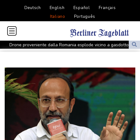
Deutsch
English
Español
Français
Italiano
Português
Drone proveniente dalla Romania esplode vicino a gasdotto
bulgaro
Drone proveniente dalla Romania esplode vicino a gasdotto
bulgaro
Meloni, grave e vergognoso gesto Cgil a commemorazione
Marcinelle
Codacons, su primo esodo estivo stangata carburanti da 370
milioni
Hillary Clinton critica restyling della Casa Bianca, 'ricorda palazzi
di Saddam Hussein'
Europei di nuoto,Paltrinieri'felice comunque dell'argento,è stata