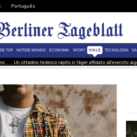
o
Português
ZIE TOP
NOTIZIE MONDO
ECONOMIA
SPORT
VIALE
TECNOLOGIA
SA
ino
Un cittadino tedesco rapito in Niger affidato all'esercito alg
re di Kiev
Drone ucraino esploso in Bulgaria, Sofia convoca l'a
Ue a Roma e Madrid, 'fiducia tra Stati è la risorsa più preziosa'
Dal Danubio in secca riemergono le navi della flotta di Hitler