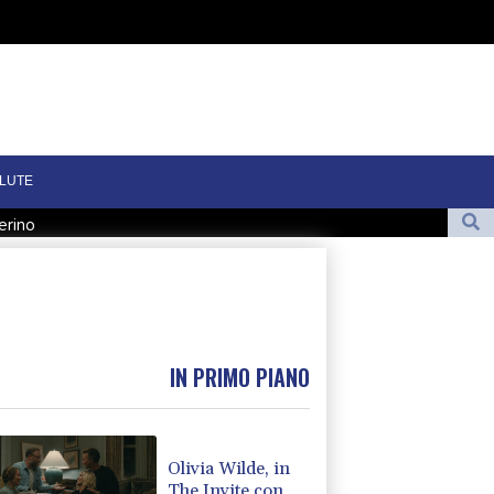
LUTE
erino
mbasciatore di Kiev
Per Giorgia Meloni qualche giorno di vacanza a La Maddalena
La Roma chiude male il ritiro, ko 3-0 con il Brighton
IN PRIMO PIANO
Olivia Wilde, in
The Invite con