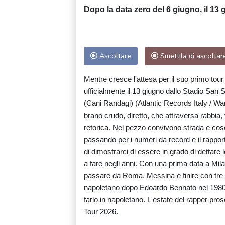
Dopo la data zero del 6 giugno, il 13 g
Ascoltare
Smettila di ascoltar
Mentre cresce l'attesa per il suo primo tour 
ufficialmente il 13 giugno dallo Stadio San S
(Cani Randagi) (Atlantic Records Italy / War
brano crudo, diretto, che attraversa rabbia,
retorica. Nel pezzo convivono strada e coscie
passando per i numeri da record e il rappo
di dimostrarci di essere in grado di dettare 
a fare negli anni. Con una prima data a Mila
passare da Roma, Messina e finire con tre da
napoletano dopo Edoardo Bennato nel 1980 a 
farlo in napoletano. L'estate del rapper prose
Tour 2026.