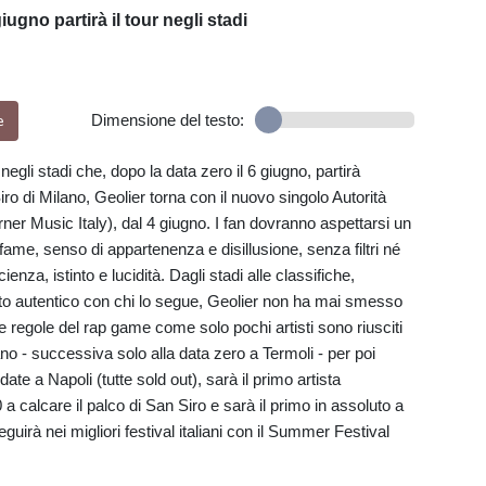
iugno partirà il tour negli stadi
e
Dimensione del testo:
negli stadi che, dopo la data zero il 6 giugno, partirà
iro di Milano, Geolier torna con il nuovo singolo Autorità
ner Music Italy), dal 4 giugno. I fan dovranno aspettarsi un
 fame, senso di appartenenza e disillusione, senza filtri né
nza, istinto e lucidità. Dagli stadi alle classifiche,
rto autentico con chi lo segue, Geolier non ha mai smesso
le regole del rap game come solo pochi artisti sono riusciti
no - successiva solo alla data zero a Termoli - per poi
te a Napoli (tutte sold out), sarà il primo artista
calcare il palco di San Siro e sarà il primo in assoluto a
guirà nei migliori festival italiani con il Summer Festival