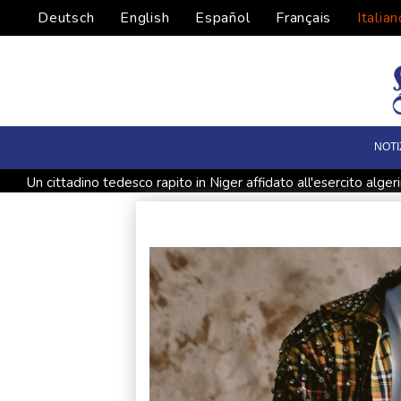
Deutsch
English
Español
Français
Italian
NOTI
Un cittadino tedesco rapito in Niger affidato all'esercito alger
Drone ucraino esploso in Bulgaria, Sofia convoca l'ambasciato
Ue a Roma e Madrid, 'fiducia tra Stati è la risorsa più preziosa'
Dal Danubio in secca riemergono le navi della flotta di Hitler