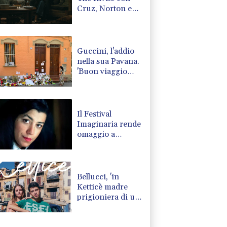
Cruz, Norton e
Rogen come un
gruppo jazz
Guccini, l'addio
nella sua Pavana.
'Buon viaggio
babbo'
Il Festival
Imaginaria rende
omaggio a
Marjane Satrapi
Bellucci, 'in
Ketticè madre
prigioniera di un
ruolo sociale'