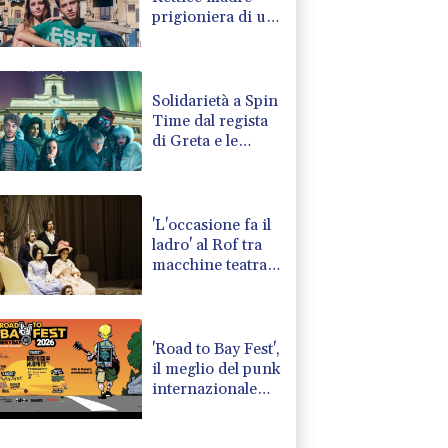
prigioniera di un
ruolo sociale'
Solidarietà a Spin
Time dal regista
di Greta e le
favole nere, 500
ingressi al
cinema
'L'occasione fa il
ladro' al Rof tra
macchine teatrali
dell''800 e rigore
musicale
'Road to Bay Fest',
il meglio del punk
internazionale
sulla Riviera
romagnola