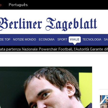
o
Português
ZIE TOP
NOTIZIE MONDO
ECONOMIA
SPORT
VIALE
TECNOLOGIA
SA
ta partenza Nazionale Powerchair Football, l'Autorità Garante dif
uropei di nuoto: Cosetti d'argento nei tuffi femminili da 20 metri
etri
Zelensky a Belgrado, l'Ucraina non ha più centrali elettrich
tatte
Solidarietà a Spin Time dal regista di Greta e le favole n
e rigore musicale
Furlani, 'non sono al top, ma non vedo l'ora di