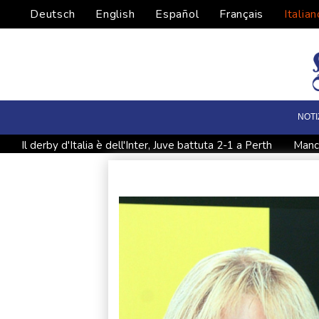
Deutsch
English
Español
Français
Italian
NOTI
Il derby d'Italia è dell'Inter, Juve battuta 2-1 a Perth
Manca
Bellucci, 'in Ketticè madre prigioniera di un ruolo sociale'
E
Europei di nuoto: Cosetti d'argento nei tuffi femminili da 20 m
Zelensky a Belgrado, l'Ucraina non ha più centrali elettriche in
'L'occasione fa il ladro' al Rof tra macchine teatrali dell''800 