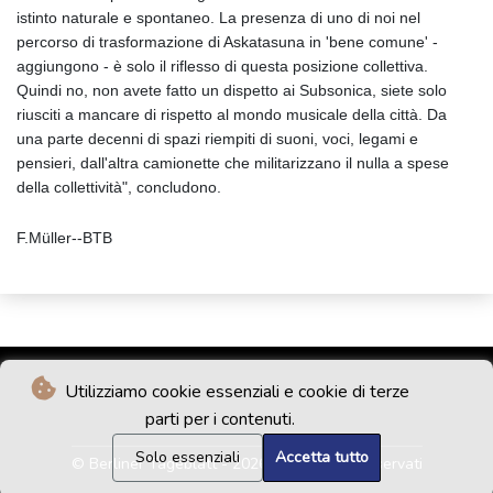
istinto naturale e spontaneo. La presenza di uno di noi nel
percorso di trasformazione di Askatasuna in 'bene comune' -
aggiungono - è solo il riflesso di questa posizione collettiva.
Quindi no, non avete fatto un dispetto ai Subsonica, siete solo
riusciti a mancare di rispetto al mondo musicale della città. Da
una parte decenni di spazi riempiti di suoni, voci, legami e
pensieri, dall'altra camionette che militarizzano il nulla a spese
della collettività", concludono.
F.Müller--BTB
Utilizziamo cookie essenziali e cookie di terze
parti per i contenuti.
Solo essenziali
Accetta tutto
© Berliner Tageblatt - 2026 - Tutti i diritti riservati