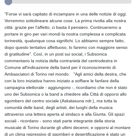
"Forse vi sarà capitato di inciampare in una delle notizie di oggi.
Vorremmo sottolineare alcune cose. La prima rivolta alla nostra
città: grazie per l'affetto, ci basta il pensiero. Continueremo a
portare in giro per vari mondi la nostra complessa e complicata
torinesità, qualunque cosa significhi. Lo abbiamo sempre fatto,
dopo questo tentativo affettuoso, lo faremo con maggiore senso
di gratitudine". Così, in un post sui social, i Subsonica
commentano la notizia della contrarietà del centrodestra in
Comune all'indicazione della band per il riconoscimento di
Ambasciatori di Torino nel mondo. "Agli amici della destra, che
con la loro iniziativa hanno iniziato a soffiare le fanfare della
campagna elettorale - aggiungono -, ricordiamo che non è stato
uno dei Subsonica o la band a chiedere alla Città di opporsi allo
sgombero del centro sociale (Askatasuna ndr.), ma tutta la
comunità delle band, degli artisti, dei luoghi della musica
attraverso una lettera aperta al sindaco e alla Giunta. Gli spazi
sociali - ricordano - sono stati parte integrante della storia
musicale di Torino durante gli ultimi decenni, e opporsi al montare
di un clima repressivo di sgomberi e desertificazione è stato un