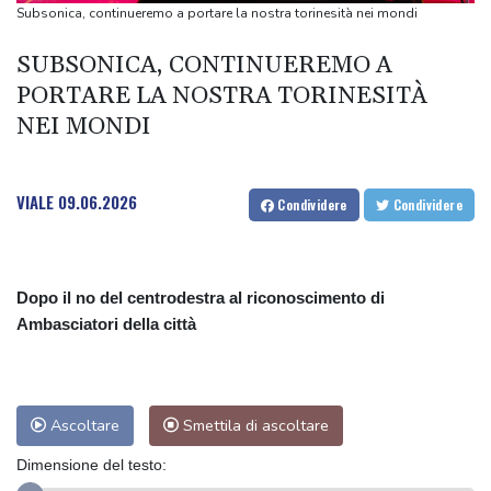
fotovoltaici
Subsonica, continueremo a portare la nostra torinesità nei mondi
Trump sostituisce il suo consigliere legale, Scharf al posto di
SUBSONICA, CONTINUEREMO A
Warrington
PORTARE LA NOSTRA TORINESITÀ
Trump sostituisce il suo consigliere legale, Scharf al posto di
NEI MONDI
Warrington
Oltre 5.000 indigeni marciano per la difesa dei loro territori nel
sud del Messico
VIALE
09.06.2026
Condividere
Condividere
Oltre 5.000 indigeni marciano per la difesa dei loro territori nel
sud del Messico
Dopo il no del centrodestra al riconoscimento di
Ambasciatori della città
Ascoltare
Smettila di ascoltare
Dimensione del testo: