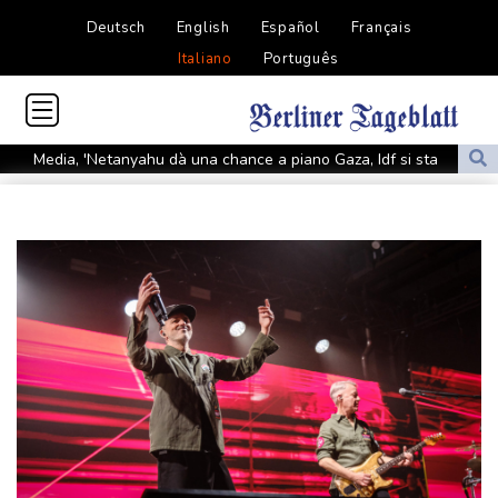
Deutsch
English
Español
Français
Italiano
Português
Media, 'Netanyahu dà una chance a piano Gaza, Idf si sta
ritirando'
Media, 'Netanyahu dà una chance a piano Gaza, Idf si sta
ritirando'
Axios, Casa Bianca non è preoccupata dalla dichiarazione di
Netanyahu
Axios, Casa Bianca non è preoccupata dalla dichiarazione di
Netanyahu
Cuba ringrazia la Cina per una nuova donazione di 5.000 impianti
fotovoltaici
Cuba ringrazia la Cina per una nuova donazione di 5.000 impianti