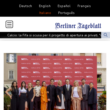
Deutsch
English
Español
Français
Italiano
Português
Calcio: la Fifa si scusa per il progetto di apertura ai privati, "un
errore"
La Camera approva il decreto legge giustizia con 165 sì, è legge
Premier Canada, non credo Infantino possa guidare la Fifa
Premier Canada, non credo Infantino possa guidare la Fifa
A Isabella Rossellini l'Excellence Award a Locarno, 'io come mio
padre e mio fratello'
Mondiali 2030: Times, "Infantino spinge per la finale in Marocco".
La Fifa, "E' falso"
Il governo alla Camera incassa la fiducia sul decreto giustizia,
191 sì