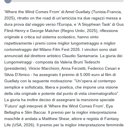
'Where the Wind Comes From' di Amel Guellaty (Tunisia-Francia,
2025), ritratto on the road di un'amicizia tra due ragazzi messa a
dura prova dal viaggio verso l'Europa, e 'A Sisyphean Task' di Gus
Flind-Henry e George Malcher (Regno Unito, 2025), riflessione
originale e critica sul sistema scolastico, hanno vinto
rispettivamente i premi come miglior lungometraggio e miglior
cortometraggio del Milano Film Fest 2026. I vincitori sono stati
annunciati dal direttore artistico Claudio Santamaria. La giuria dei
Lungometraggi - composta da Valeria Bruni Tedeschi
(presidente), Vinicio Marchioni, Anna Ferzetti, Federico Cesari e
Silvia D'Amico - ha assegnato il premio di 5.000 euro al film di
Guellaty con la seguente motivazione: "Un'opera al contempo
semplice e sofisticata, libera e poetica, che impone una visione
della vita originale e potente dal punto di vista cinematografico".
La giuria ha inoltre deciso di assegnare la menzione speciale
'Futuro' agli interpreti di 'Where the Wind Comes From', Eya
Bellagha e Slim Baccar. Il premio per la miglior interpretazione
maschile è andata a Matthew Shear, attore e regista di Fantasy
Life (USA, 2026). Il premio per la miglior interpretazione femminile