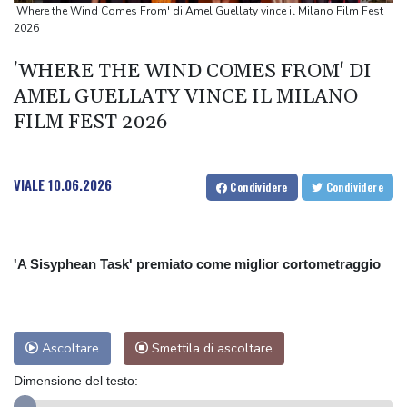
Meloni vede Tajani, Salvini e Lupi, punto prima della pausa estiva
'Where the Wind Comes From' di Amel Guellaty vince il Milano Film Fest
Houthi, colpita seconda petroliera saudita nel Golfo di Aden
2026
Houthi, colpita seconda petroliera saudita nel Golfo di Aden
'WHERE THE WIND COMES FROM' DI
AMEL GUELLATY VINCE IL MILANO
FILM FEST 2026
VIALE
10.06.2026
Condividere
Condividere
'A Sisyphean Task' premiato come miglior cortometraggio
Ascoltare
Smettila di ascoltare
Dimensione del testo: