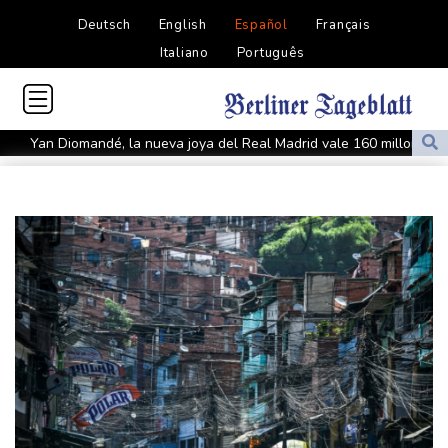
Deutsch
English
Español
Français
Italiano
Português
Yan Diomandé, la nueva joya del Real Madrid vale 160 millones
de dólares
Muere bajo arresto domiciliario en Venezuela un preso político de
origen uruguayo
El Real Madrid anuncia el fichaje del extremo marfileño Yan
Diomandé
El mexicano Del Toro renueva con el UAE hasta 2031
El doloroso baile de cifras de desaparecidos en los sismos en
Venezuela
Un comité del Senado de EEUU declara en desacato al ex
responsable de la lucha anticovid Anthony Fauci