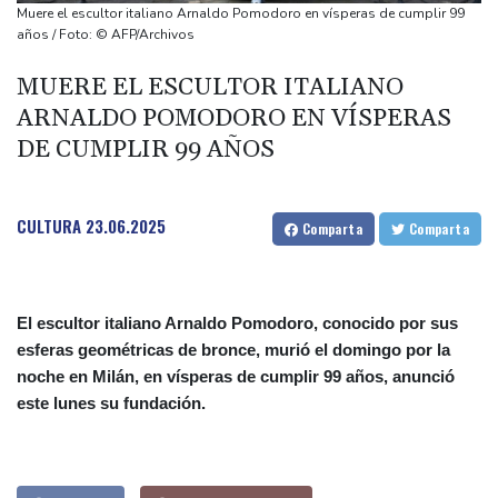
sobre la economía
Muere el escultor italiano Arnaldo Pomodoro en vísperas de cumplir 99
España amenaza a Italia con "medidas" si no pone fin a los
años / Foto: © AFP/Archivos
controles en la frontera
MUERE EL ESCULTOR ITALIANO
Notre-Dame, Campos Elíseos y víctimas de abusos: la agenda del
ARNALDO POMODORO EN VÍSPERAS
papa en Francia
DE CUMPLIR 99 AÑOS
El desempleo en Francia sube al 8,3%, su nivel más alto desde la
pandemia
El futbolista inglés Ivan Toney, acusado tras una agresión en una
CULTURA
23.06.2025
Comparta
Comparta
discoteca
El escultor italiano Arnaldo Pomodoro, conocido por sus
esferas geométricas de bronce, murió el domingo por la
noche en Milán, en vísperas de cumplir 99 años, anunció
este lunes su fundación.