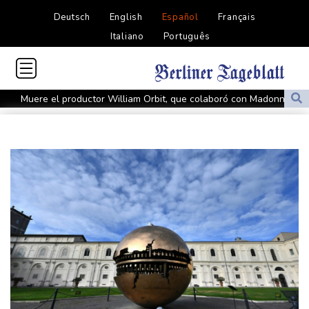
Deutsch
English
Español
Français
Italiano
Português
Muere el productor William Orbit, que colaboró con Madonna en
"Ray of Light"
Los rebeldes hutíes continúan su ofensiva en Yemen con
ataques en una región petrolera
La OMS propone probar en RDC una vacuna ya existente contra
otra cepa del ébola
Arabia Saudita, Pakistán y Turquía firman un pacto de defensa
en medio de la tensión con Irán
México y Perú restablecen sus relaciones diplomáticas tras una
disputa por asilo
EEUU pierde empleos, un golpe a las afirmaciones de Trump