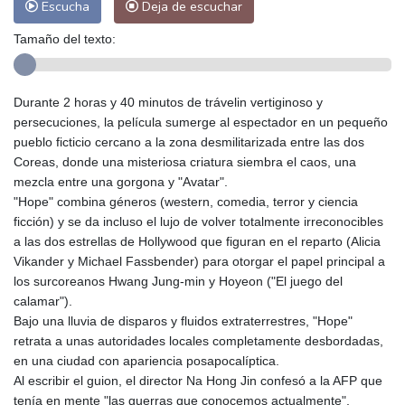
Escucha
Deja de escuchar
Tamaño del texto:
Durante 2 horas y 40 minutos de trávelin vertiginoso y
persecuciones, la película sumerge al espectador en un pequeño
pueblo ficticio cercano a la zona desmilitarizada entre las dos
Coreas, donde una misteriosa criatura siembra el caos, una
mezcla entre una gorgona y "Avatar".
"Hope" combina géneros (western, comedia, terror y ciencia
ficción) y se da incluso el lujo de volver totalmente irreconocibles
a las dos estrellas de Hollywood que figuran en el reparto (Alicia
Vikander y Michael Fassbender) para otorgar el papel principal a
los surcoreanos Hwang Jung-min y Hoyeon ("El juego del
calamar").
Bajo una lluvia de disparos y fluidos extraterrestres, "Hope"
retrata a unas autoridades locales completamente desbordadas,
en una ciudad con apariencia posapocalíptica.
Al escribir el guion, el director Na Hong Jin confesó a la AFP que
tenía en mente "las guerras que conocemos actualmente",