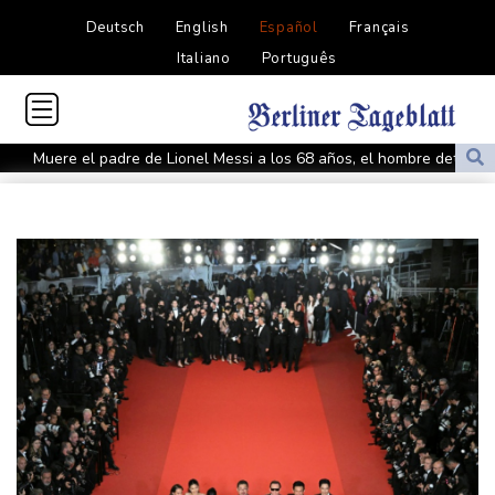
Deutsch
English
Español
Français
Italiano
Português
Muere el padre de Lionel Messi a los 68 años, el hombre detrás
del ídolo mundial
Una niña herida muere y eleva a ocho los fallecidos por el
tiroteo en escuela tailandesa
París obliga a usuarios de patinetas eléctricas a llevar casco
ante aumento de lesiones
Muere el padre de Lionel Messi a los 68 años
Apple y OpenAI escalan su batalla legal por robo de secretos
comerciales
Ucrania se despide de un voluntario que dedicó su vida a
rescatar a los muertos