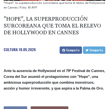
Canadá trata de adaptarse a un futuro de incendios forestales
"Hope", la superproducción surcoreana que toma el relevo de Hollywood
Ucrania despide a un voluntario que dedicó su vida a rescatar a
en Cannes / Foto: © AFP
los muertos
"HOPE", LA SUPERPRODUCCIÓN
Un dron entra en Bulgaria y estalla cerca de un gasoducto en la
SURCOREANA QUE TOMA EL RELEVO
frontera con Rumania
DE HOLLYWOOD EN CANNES
El burrito causa indigestión en el partido de Trump
CULTURA
18.05.2026
Comparta
Comparta
Ante la ausencia de Hollywood en el 79º Festival de Cannes,
Corea del Sur asumió el protagonismo con "Hope", una
ambiciosa superproducción que combina monstruos,
acción y humor irreverente, y que aspira a la Palma de Oro.