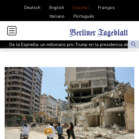
Deutsch
English
Español
Français
Italiano
Português
De la Espriella: un millonario pro-Trump en la presidencia de
Colombia
España lanza un ultimátum a Italia para que levante controles
fronterizos
Exabogado de Trump listo para ser confirmado como fiscal
general de EEUU
Muere el productor William Orbit, que colaboró con Madonna en
"Ray of Light"
Los rebeldes hutíes continúan su ofensiva en Yemen con
ataques en una región petrolera
La OMS propone probar en RDC una vacuna ya existente contra