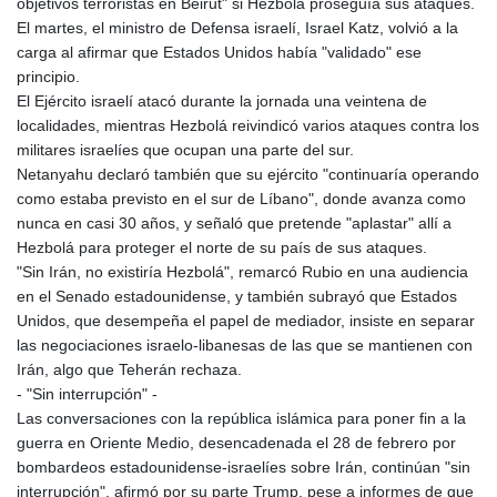
objetivos terroristas en Beirut" si Hezbolá proseguía sus ataques.
El martes, el ministro de Defensa israelí, Israel Katz, volvió a la
carga al afirmar que Estados Unidos había "validado" ese
principio.
El Ejército israelí atacó durante la jornada una veintena de
localidades, mientras Hezbolá reivindicó varios ataques contra los
militares israelíes que ocupan una parte del sur.
Netanyahu declaró también que su ejército "continuaría operando
como estaba previsto en el sur de Líbano", donde avanza como
nunca en casi 30 años, y señaló que pretende "aplastar" allí a
Hezbolá para proteger el norte de su país de sus ataques.
"Sin Irán, no existiría Hezbolá", remarcó Rubio en una audiencia
en el Senado estadounidense, y también subrayó que Estados
Unidos, que desempeña el papel de mediador, insiste en separar
las negociaciones israelo-libanesas de las que se mantienen con
Irán, algo que Teherán rechaza.
- "Sin interrupción" -
Las conversaciones con la república islámica para poner fin a la
guerra en Oriente Medio, desencadenada el 28 de febrero por
bombardeos estadounidense-israelíes sobre Irán, continúan "sin
interrupción", afirmó por su parte Trump, pese a informes de que