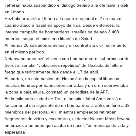
Teherán había suspendido el diálogo debido a la ofensiva israelí
en Líbano.
Hezbolá arrastró a Líbano a la guerra regional el 2 de marzo,
cuando atacó a Israel en apoyo de Irán. Desde entonces, la
intensa campaña de bombardeos israelíes ha dejado 3.468
muertos, según el ministerio libanés de Salud.
Al menos 26 soldados israelíes y un contratista civil han muerto
en el mismo período.
Netanyahu amenazó el lunes con bombardear el suburbio sur de
Beirut al señalar "violaciones repetidas" de Hezbolá del alto el
fuego que teóricamente rige desde el 17 de abril.
El martes, en este bastión de Hezbolá en la capital libanesa
muchas tiendas permanecieron cerradas y un dron sobrevolaba
la zona a baja altura, constató un periodista de la AFP.
En la milenaria ciudad de Tiro, el hospital Jabal Amel volvió a
funcionar, al día siguiente de un bombardeo israelí que hirió a 39
miembros del personal. Allí, mientras empleados retiraban
fragmentos de vidrio y escombros, el doctor Nasser Masri llevaba
en brazos a un bebé que acaba de nacer, "un mensaje de vida y
esperanza".