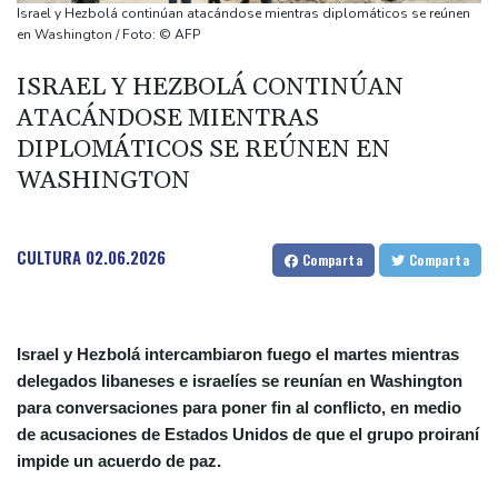
otra cepa del ébola
Israel y Hezbolá continúan atacándose mientras diplomáticos se reúnen
Arabia Saudita, Pakistán y Turquía firman un pacto de defensa
en Washington / Foto: © AFP
en medio de la tensión con Irán
ISRAEL Y HEZBOLÁ CONTINÚAN
México y Perú restablecen sus relaciones diplomáticas tras una
ATACÁNDOSE MIENTRAS
disputa por asilo
DIPLOMÁTICOS SE REÚNEN EN
EEUU pierde empleos, un golpe a las afirmaciones de Trump
WASHINGTON
sobre la economía
España amenaza a Italia con "medidas" si no pone fin a los
controles en la frontera
CULTURA
02.06.2026
Comparta
Comparta
Israel y Hezbolá intercambiaron fuego el martes mientras
delegados libaneses e israelíes se reunían en Washington
para conversaciones para poner fin al conflicto, en medio
de acusaciones de Estados Unidos de que el grupo proiraní
impide un acuerdo de paz.