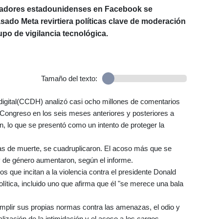
sladores estadounidenses en Facebook se
ado Meta revirtiera políticas clave de moderación
upo de vigilancia tecnológica.
Tamaño del texto:
o digital(CCDH) analizó casi ocho millones de comentarios
Congreso en los seis meses anteriores y posteriores a
n, lo que se presentó como un intento de proteger la
as de muerte, se cuadruplicaron. El acoso más que se
y de género aumentaron, según el informe.
 que incitan a la violencia contra el presidente Donald
lítica, incluido uno que afirma que él "se merece una bala
mplir sus propias normas contra las amenazas, el odio y
ización de la intimidación y el acoso a los cargos