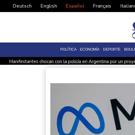
Deutsch
English
Español
Français
Italian
POLÍTICA
ECONOMÍA
DEPORTE
BOUL
Manifestantes chocan con la policía en Argentina por un proy
Un sospechoso de un incendio en el noroeste de EEUU confie
Los niños migrantes, en riesgo de sufrir abusos en las calles 
Las ganancias de Petrobras se duplican por una producción ré
Arabia Saudita, Turquía y Pakistán firmarán un acuerdo de de
Las Grandes Ligas sancionan a un relevista y al entrenador d