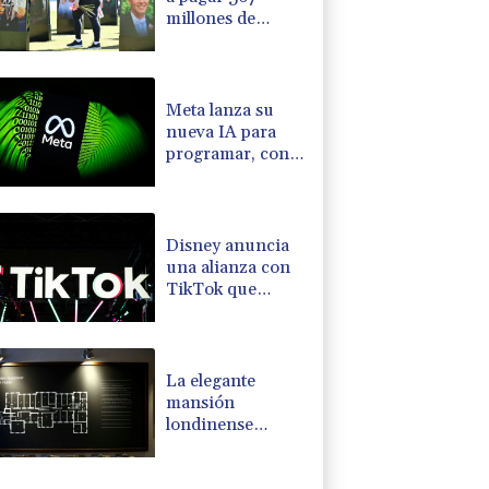
millones de
dólares al estado
de EEUU por el
caso de menores
en las redes
Meta lanza su
sociales
nueva IA para
programar, con
la que busca
competir con
OpenAI y
Anthropic
Disney anuncia
una alianza con
TikTok que
autoriza el uso de
fragmentos de
sus producciones
La elegante
mansión
londinense
donde espías
escuchaban a