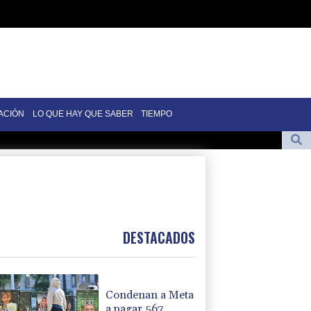
ACIÓN
LO QUE HAY QUE SABER
TIEMPO
or causas políticas pide cerrar su caso por una grave enfermedad
as en Reino Unido amenaza la seguridad alimentaria
e polisilicio,
icos planea eludir la restricción de las redes sociales
DESTACADOS
Condenan a Meta
a pagar 567