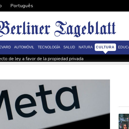
o
Português
EVARD
AUTOMÓVIL
TECNOLOGÍA
SALUD
NATURA
CULTURA
EDUC
ecto de ley a favor de la propiedad privada
sa haber causado las llamas
La familia de una exjueza presa p
de Ceuta, alertan las oenegés
La sequía de las tierras agrícol
cord y los precios del petróleo
EEUU impone 15% a productos d
fensa, según fuentes cercanas
La mayoría de adolescentes britán
e los Marineros por una pelea