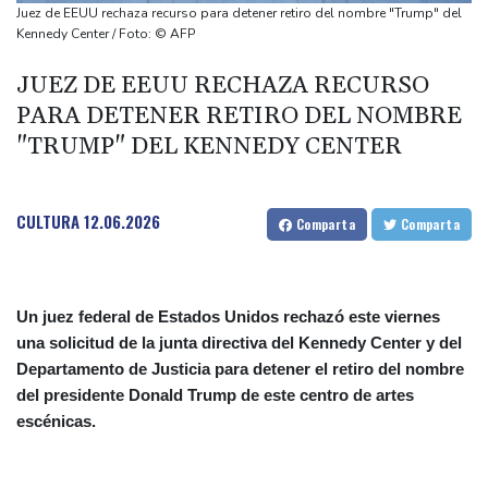
Muere el productor William Orbit, que colaboró con Madonna en
Juez de EEUU rechaza recurso para detener retiro del nombre "Trump" del
"Ray of Light"
Kennedy Center / Foto: © AFP
Los rebeldes hutíes continúan su ofensiva en Yemen con
JUEZ DE EEUU RECHAZA RECURSO
ataques en una región petrolera
PARA DETENER RETIRO DEL NOMBRE
La OMS propone probar en RDC una vacuna ya existente contra
"TRUMP" DEL KENNEDY CENTER
otra cepa del ébola
Arabia Saudita, Pakistán y Turquía firman un pacto de defensa
en medio de la tensión con Irán
CULTURA
12.06.2026
Comparta
Comparta
Un juez federal de Estados Unidos rechazó este viernes
una solicitud de la junta directiva del Kennedy Center y del
Departamento de Justicia para detener el retiro del nombre
del presidente Donald Trump de este centro de artes
escénicas.