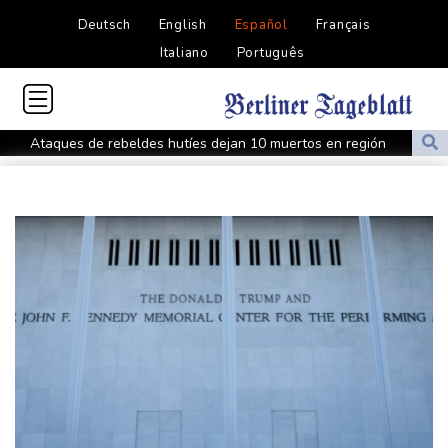
Deutsch
English
Español
Français
Italiano
Português
Ataques de rebeldes hutíes dejan 10 muertos en región
petrolera de Yemen
España impone controles fronterizos a Italia en medio de crisis
por migrantes
Infantino recibe en Colombia el apoyo del fútbol de Sudamérica
De la Espriella: un millonario pro-Trump en la presidencia de
Colombia
España lanza un ultimátum a Italia para que levante controles
fronterizos
Exabogado de Trump listo para ser confirmado como fiscal
general de EEUU