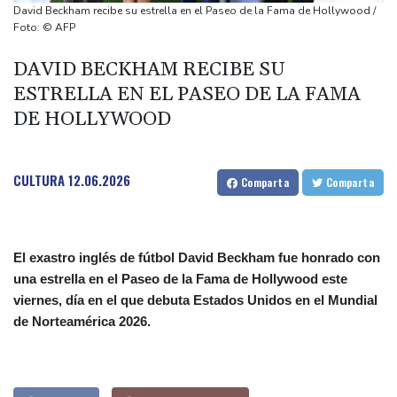
inundaciones del monzón
David Beckham recibe su estrella en el Paseo de la Fama de Hollywood /
De la Espriella asume en Colombia como aliado de Trump en
Foto: © AFP
guerra contra el narco
DAVID BECKHAM RECIBE SU
Francia aconseja aislamiento a los contactos del francoargentino
ESTRELLA EN EL PASEO DE LA FAMA
positivo en hantavirus
DE HOLLYWOOD
La policía española desarticula una red criminal especializada en
tráfico de migrantes en el Mediterráneo
Cinco personas detenidas tras actos de violencia contra
CULTURA
12.06.2026
Comparta
Comparta
migrantes en Inglaterra
El exastro inglés de fútbol David Beckham fue honrado con
una estrella en el Paseo de la Fama de Hollywood este
viernes, día en el que debuta Estados Unidos en el Mundial
de Norteamérica 2026.