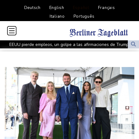
Deutsch
English
Español
Français
Italiano
Português
EEUU pierde empleos, un golpe a las afirmaciones de Trump
sobre la economía
España amenaza a Italia con "medidas" si no pone fin a los
controles en la frontera
Notre-Dame, Campos Elíseos y víctimas de abusos: la agenda del
papa en Francia
El desempleo en Francia sube al 8,3%, su nivel más alto desde la
pandemia
El futbolista inglés Ivan Toney, acusado tras una agresión en una
discoteca
Cerca de 100 muertos en el noreste de India por las