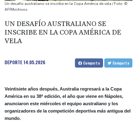
elecciones parlamentarias
Un desafío australiano se inscribe en la Copa América de vela / Foto: ©
Innes FitzGerald, "la Greta Thunberg del atletismo", altavoz en el
AFP/Archivos
Europeo por la causa ambiental
UN DESAFÍO AUSTRALIANO SE
Una muñeca sexual es "confundida" con una víctima de
INSCRIBE EN LA COPA AMÉRICA DE
asesinato en Australia
VELA
Una ONG denuncia el secuestro de un jefe indígena en
Venezuela por disidencias de las FARC
Fuerte terremoto en Colombia deja 69 muertos y destrucción
DEPORTE
14.05.2026
Comparta
Comparta
Veintisiete años después, Australia regresará a la Copa
América en su 38ª edición, el año que viene en Nápoles,
anunciaron este miércoles el equipo australiano y los
organizadores de la competición deportiva más antigua del
mundo.