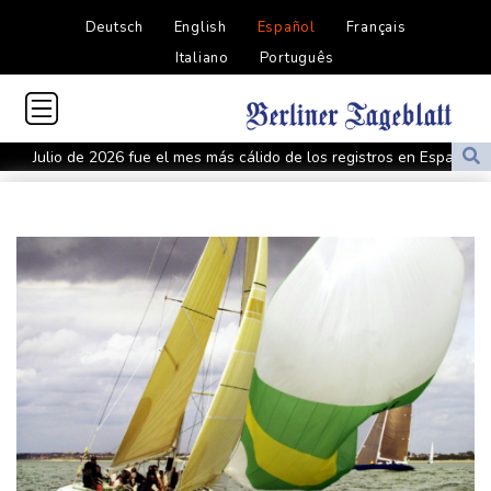
Deutsch
English
Español
Français
Italiano
Português
Julio de 2026 fue el mes más cálido de los registros en España,
empatado con el de 2022
Irán ve en el acuerdo entre Arabia Saudita, Pakistán y Turquía un
"cambio de percepción" hacia EEUU
Un julio de calor récord en regiones donde viven 900 millones de
personas (análisis AFP)
Arrancó el juicio por el asesinato del rapero Tupac Shakur, 30
años después
Grecia lucha contra un nuevo incendio cerca de Atenas avivado
por fuertes vientos
Tribunal ruso prohíbe al único partido antiguerra participar en