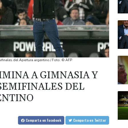
ifinales del Apertura argentino / Foto: © AFP
IMINA A GIMNASIA Y
SEMIFINALES DEL
ENTINO
Comparta
en Facebook
Comparta
en Twitter