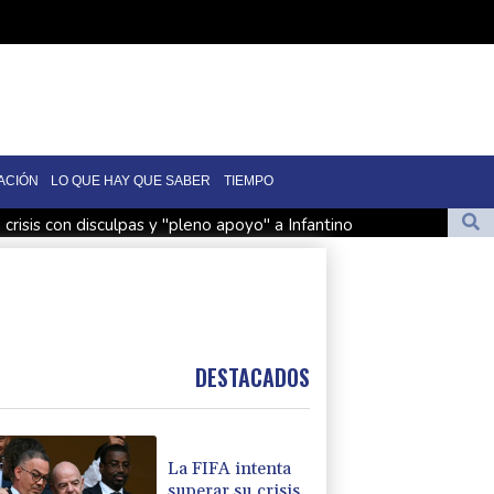
ACIÓN
LO QUE HAY QUE SABER
TIEMPO
 crisis con disculpas y "pleno apoyo" a Infantino
ero sauditas
ubel: Czy poradzi sobie z problemami Poczdamu?
نوشا أوبيل: هل هي على مستوى التحديات التي تواجهها بوتسدام؟
DESTACADOS
La FIFA intenta
superar su crisis