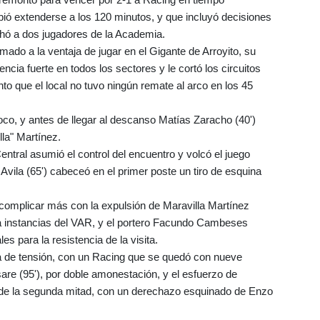
bió extenderse a los 120 minutos, y que incluyó decisiones
echó a dos jugadores de la Academia.
mado a la ventaja de jugar en el Gigante de Arroyito, su
ncia fuerte en todos los sectores y le cortó los circuitos
nto que el local no tuvo ningún remate al arco en los 45
co, y antes de llegar al descanso Matías Zaracho (40')
lla" Martínez.
ntral asumió el control del encuentro y volcó el juego
Avila (65') cabeceó en el primer poste un tiro de esquina
 complicar más con la expulsión de Maravilla Martínez
o a instancias del VAR, y el portero Facundo Cambeses
es para la resistencia de la visita.
a de tensión, con un Racing que se quedó con nueve
sare (95'), por doble amonestación, y el esfuerzo de
 de la segunda mitad, con un derechazo esquinado de Enzo