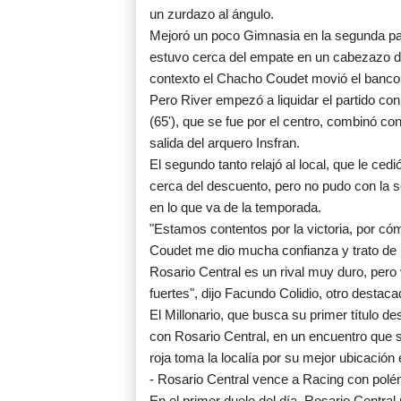
un zurdazo al ángulo.
Mejoró un poco Gimnasia en la segunda parte
estuvo cerca del empate en un cabezazo de
contexto el Chacho Coudet movió el banco
Pero River empezó a liquidar el partido co
(65'), que se fue por el centro, combinó co
salida del arquero Insfran.
El segundo tanto relajó al local, que le cedi
cerca del descuento, pero no pudo con la se
en lo que va de la temporada.
"Estamos contentos por la victoria, por c
Coudet me dio mucha confianza y trato de 
Rosario Central es un rival muy duro, per
fuertes", dijo Facundo Colidio, otro destaca
El Millonario, que busca su primer título 
con Rosario Central, en un encuentro que s
roja toma la localía por su mejor ubicación 
- Rosario Central vence a Racing con polé
En el primer duelo del día, Rosario Centra