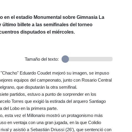
ido en el estadio Monumental sobre Gimnasia La
 último billete a las semifinales del torneo
cuentros disputados el miércoles.
Tamaño del texto:
el "Chacho" Eduardo Coudet mejoró su imagen, se impuso
mejores equipos del campeonato, junto con Rosario Central
elgrano, que disputarán la otra semifinal.
iete partidos, estuvo a punto de sorprender en los
elo Torres que exigió la estirada del arquero Santiago
ra del Lobo en la primera parte.
zo, esta vez el Millonario mostró un protagonismo más
uso en ventaja con una gran jugada, en la que Colidio
val y asistió a Sebastián Driussi (26'), que sentenció con