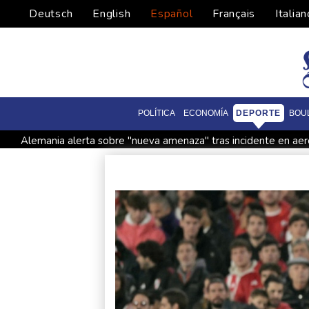
Deutsch
English
Español
Français
Italian
POLÍTICA
ECONOMÍA
DEPORTE
BOU
Alemania alerta sobre "nueva amenaza" tras incidente en aer
Debilitado, Infantino organiza reunión de crisis en Marruecos
Debilitado, Infantino organizó reunión de crisis en Marruecos
Noosha Aubel: Είναι σε θέση να αντιμετωπίσει τα προβλήματα