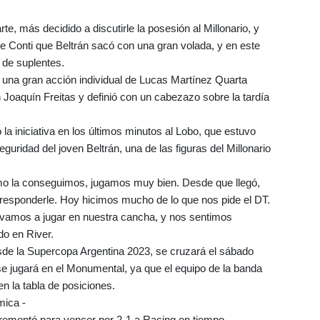
, más decidido a discutirle la posesión al Millonario, y
 Conti que Beltrán sacó con una gran volada, y en este
 de suplentes.
n una gran acción individual de Lucas Martínez Quarta
n Joaquín Freitas y definió con un cabezazo sobre la tardía
ó la iniciativa en los últimos minutos al Lobo, que estuvo
guridad del joven Beltrán, una de las figuras del Millonario
ómo la conseguimos, jugamos muy bien. Desde que llegó,
responderle. Hoy hicimos mucho de lo que nos pide el DT.
o vamos a jugar en nuestra cancha, y nos sentimos
do en River.
desde la Supercopa Argentina 2023, se cruzará el sábado
e jugará en el Monumental, ya que el equipo de la banda
en la tabla de posiciones.
mica -
l remontó para vencer por 2-1 a Racing en tiempo