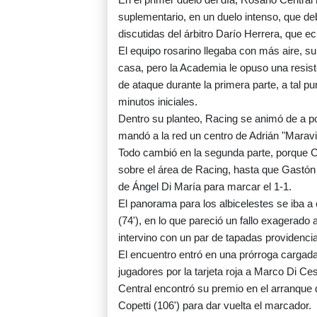
suplementario, en un duelo intenso, que de
discutidas del árbitro Darío Herrera, que 
El equipo rosarino llegaba con más aire, su
casa, pero la Academia le opuso una resiste
de ataque durante la primera parte, a tal pu
minutos iniciales.
Dentro su planteo, Racing se animó de a po
mandó a la red un centro de Adrián "Maravi
Todo cambió en la segunda parte, porque Ce
sobre el área de Racing, hasta que Gastón 
de Ángel Di María para marcar el 1-1.
El panorama para los albicelestes se iba a
(74'), en lo que pareció un fallo exagerad
intervino con un par de tapadas providencial
El encuentro entró en una prórroga cargad
jugadores por la tarjeta roja a Marco Di Ce
Central encontró su premio en el arranque
Copetti (106') para dar vuelta el marcador.