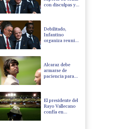
con disculpas y
"pleno apoyo" a
Infantino
Debilitado,
Infantino
organiza reunión
de crisis en
Marruecos
Alcaraz debe
armarse de
paciencia para
curar su muñeca
(cirujano a la
AFP)
El presidente del
Rayo Vallecano
confía en
empezar LaLiga
en su estadio