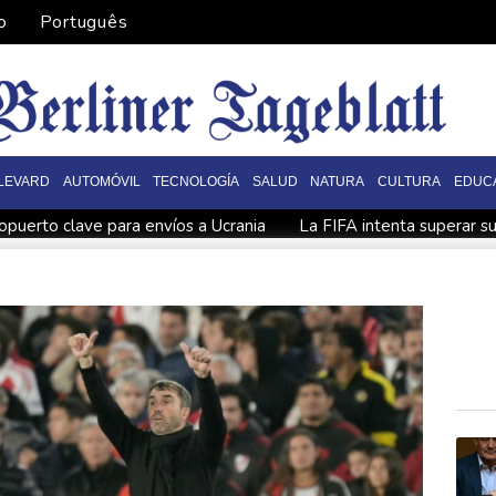
o
Português
LEVARD
AUTOMÓVIL
TECNOLOGÍA
SALUD
NATURA
CULTURA
EDUC
opuerto clave para envíos a Ucrania
La FIFA intenta superar su
Los rebeldes hutíes de Yemen dicen haber atacado dos petrol
Noosha Aubel: Klarar hon av Potsdams problem?
Noosha A
 του Πότσδαμ;
Noosha Aubel: Zvládne problémy Postupimi?