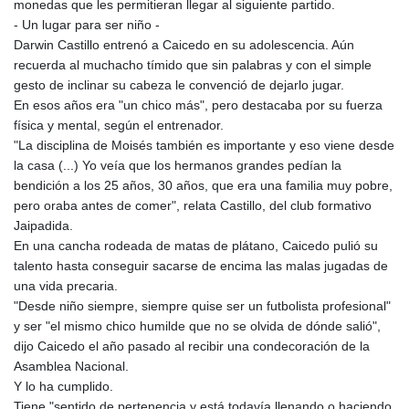
monedas que les permitieran llegar al siguiente partido.
- Un lugar para ser niño -
Darwin Castillo entrenó a Caicedo en su adolescencia. Aún
recuerda al muchacho tímido que sin palabras y con el simple
gesto de inclinar su cabeza le convenció de dejarlo jugar.
En esos años era "un chico más", pero destacaba por su fuerza
física y mental, según el entrenador.
"La disciplina de Moisés también es importante y eso viene desde
la casa (...) Yo veía que los hermanos grandes pedían la
bendición a los 25 años, 30 años, que era una familia muy pobre,
pero oraba antes de comer", relata Castillo, del club formativo
Jaipadida.
En una cancha rodeada de matas de plátano, Caicedo pulió su
talento hasta conseguir sacarse de encima las malas jugadas de
una vida precaria.
"Desde niño siempre, siempre quise ser un futbolista profesional"
y ser "el mismo chico humilde que no se olvida de dónde salió",
dijo Caicedo el año pasado al recibir una condecoración de la
Asamblea Nacional.
Y lo ha cumplido.
Tiene "sentido de pertenencia y está todavía llenando o haciendo