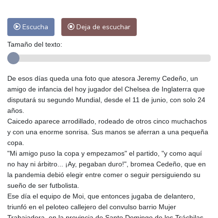
Escucha
Deja de escuchar
Tamaño del texto:
De esos días queda una foto que atesora Jeremy Cedeño, un
amigo de infancia del hoy jugador del Chelsea de Inglaterra que
disputará su segundo Mundial, desde el 11 de junio, con solo 24
años.
Caicedo aparece arrodillado, rodeado de otros cinco muchachos
y con una enorme sonrisa. Sus manos se aferran a una pequeña
copa.
"Mi amigo puso la copa y empezamos" el partido, "y como aquí
no hay ni árbitro... ¡Ay, pegaban duro!", bromea Cedeño, que en
la pandemia debió elegir entre comer o seguir persiguiendo su
sueño de ser futbolista.
Ese día el equipo de Moi, que entonces jugaba de delantero,
triunfó en el peloteo callejero del convulso barrio Mujer
Trabajadora, en la provincia de Santo Domingo de los Tsáchilas