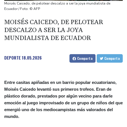
Dolphin
Moisés Caicedo, de pelotear descalzo a ser la joya mundialista de
Llega Messi a Argentina para despedir a su padre Jorge tras su
Ecuador / Foto: © AFP
muerte
MOISÉS CAICEDO, DE PELOTEAR
La FIFA contraataca y denuncia "un esfuerzo concertado para
DESCALZO A SER LA JOYA
socavar a su presidente"
MUNDIALISTA DE ECUADOR
Erupción del Etna obliga a suspender llegadas a un aeropuerto
de Sicilia
DEPORTE
18.05.2026
Comparta
Comparta
Entre casitas apiñadas en un barrio popular ecuatoriano,
Moisés Caicedo levantó sus primeros trofeos. Eran de
plástico dorado, prestados por algún vecino para darle
emoción al juego improvisado de un grupo de niños del que
emergió uno de los mediocampistas más valorados del
mundo.