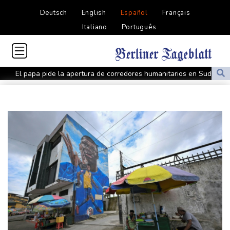
Deutsch
English
Español
Français
Italiano
Português
El papa pide la apertura de corredores humanitarios en Sudán
Evacuaciones y vuelos cancelados en China por llegada del tifón
Dolphin
Al menos cinco muertos en Ucrania y Rusia tras nueva ola de
ataques cruzados
Irán afirma que Ormuz seguirá bloqueado hasta que EEUU
acepte "todas" sus condiciones
La fiebre del oro transforma vidas y paisajes en Afganistán
Irán plantea condiciones para la reapertura del estrecho de
Ormuz
Evacuaciones y vuelos cancelados en China al acercarse el tifón