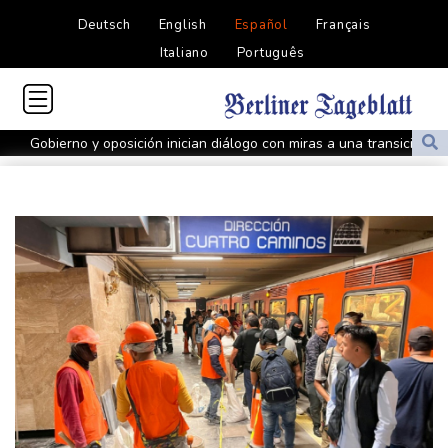
Deutsch
English
Español
Français
Italiano
Português
Gobierno y oposición inician diálogo con miras a una transición
política en Venezuela
Infantino encuentra amparo en África ante la presión de la UEFA
El Real Madrid zanja las especulaciones y renueva a Vinícius
hasta 2032
Infantino bajo presión de la UEFA y la Conmebol
Yan Diomandé, la nueva joya del Real Madrid vale 160 millones
de dólares
Muere bajo arresto domiciliario en Venezuela un preso político de
origen uruguayo
El Real Madrid anuncia el fichaje del extremo marfileño Yan