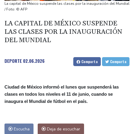
Diomandé
La capital de México suspende las clases por la inauguración del Mundial
El mexicano Del Toro renueva con el UAE hasta 2031
/ Foto: © AFP
El doloroso baile de cifras de desaparecidos en los sismos en
LA CAPITAL DE MÉXICO SUSPENDE
Venezuela
LAS CLASES POR LA INAUGURACIÓN
Un comité del Senado de EEUU declara en desacato al ex
DEL MUNDIAL
responsable de la lucha anticovid Anthony Fauci
DEPORTE
02.06.2026
Comparta
Comparta
Ciudad de México informó el lunes que suspenderá las
clases en todos los niveles el 11 de junio, cuando se
inaugura el Mundial de fútbol en el país.
Escucha
Deja de escuchar