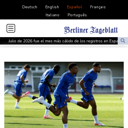
Deutsch
English
Español
Français
Italiano
Português
Julio de 2026 fue el mes más cálido de los registros en España,
empatado con el de 2022
Irán ve en el acuerdo entre Arabia Saudita, Pakistán y Turquía un
"cambio de percepción" hacia EEUU
Un julio de calor récord en regiones donde viven 900 millones de
personas (análisis AFP)
Arrancó el juicio por el asesinato del rapero Tupac Shakur, 30
años después
Grecia lucha contra un nuevo incendio cerca de Atenas avivado
por fuertes vientos
Tribunal ruso prohíbe al único partido antiguerra participar en