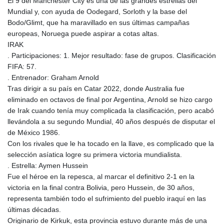
El 9 del Manchester City es una de las grandes estrellas del
Mundial y, con ayuda de Oodegard, Sorloth y la base del
Bodo/Glimt, que ha maravillado en sus últimas campañas
europeas, Noruega puede aspirar a cotas altas.
IRAK
. Participaciones: 1. Mejor resultado: fase de grupos. Clasificación
FIFA: 57.
. Entrenador: Graham Arnold
Tras dirigir a su país en Catar 2022, donde Australia fue
eliminado en octavos de final por Argentina, Arnold se hizo cargo
de Irak cuando tenía muy complicada la clasificación, pero acabó
llevándola a su segundo Mundial, 40 años después de disputar el
de México 1986.
Con los rivales que le ha tocado en la llave, es complicado que la
selección asíatica logre su primera victoria mundialista.
. Estrella: Aymen Hussein
Fue el héroe en la repesca, al marcar el definitivo 2-1 en la
victoria en la final contra Bolivia, pero Hussein, de 30 años,
representa también todo el sufrimiento del pueblo iraquí en las
últimas décadas.
Originario de Kirkuk, esta provincia estuvo durante más de una