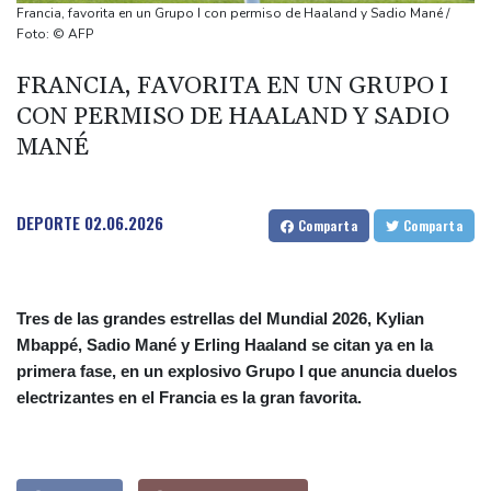
elecciones parlamentarias
Francia, favorita en un Grupo I con permiso de Haaland y Sadio Mané /
Innes FitzGerald, "la Greta Thunberg del atletismo", altavoz en el
Foto: © AFP
Europeo por la causa ambiental
FRANCIA, FAVORITA EN UN GRUPO I
Una muñeca sexual es "confundida" con una víctima de
CON PERMISO DE HAALAND Y SADIO
asesinato en Australia
MANÉ
Una ONG denuncia el secuestro de un jefe indígena en
Venezuela por disidencias de las FARC
Fuerte terremoto en Colombia deja 69 muertos y destrucción
DEPORTE
02.06.2026
Comparta
Comparta
Tres de las grandes estrellas del Mundial 2026, Kylian
Mbappé, Sadio Mané y Erling Haaland se citan ya en la
primera fase, en un explosivo Grupo I que anuncia duelos
electrizantes en el Francia es la gran favorita.